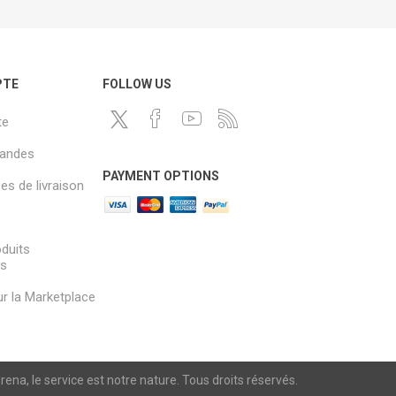
PTE
FOLLOW US
te
andes
PAYMENT OPTIONS
s de livraison
oduits
és
sur la Marketplace
a, le service est notre nature. Tous droits réservés.