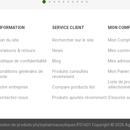
NFORMATION
SERVICE CLIENT
MON COM
lan du site
Rechercher sur le site
Mon Comp
ivraisons & retours
News
Mes comm
olitique de confidentialité
Blog
Mes adresse
onditions générales de
Produits consultés
Mon Panier
ente
récemment
Liste de pr
otre entreprise
Compare products list
sélectionn
ontactez-nous
Produits ajoutés récemment
S'inscrire 
ibution de produits phytopharmaceutiques IF01601 Copyright © 2026 Agren