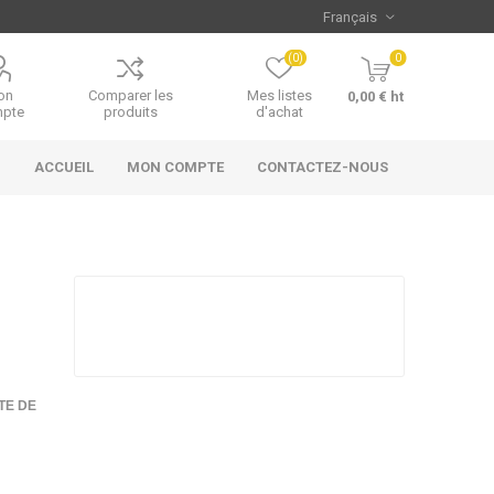
(0)
0
on
Comparer les
Mes listes
0,00 € ht
pte
produits
d'achat
ACCUEIL
MON COMPTE
CONTACTEZ-NOUS
TE DE