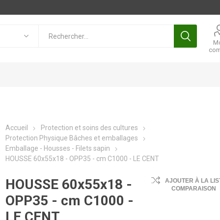
M
com
Accueil
Protection et soins des cultures
Protection Physique Bâches et emballages
Emballage - Housses - Filets sapin
HOUSSE 60x55x18 - OPP35 - cm C1000 - LE CENT
HOUSSE 60x55x18 -
AJOUTER À LA LIS
COMPARAISON
OPP35 - cm C1000 -
LE CENT