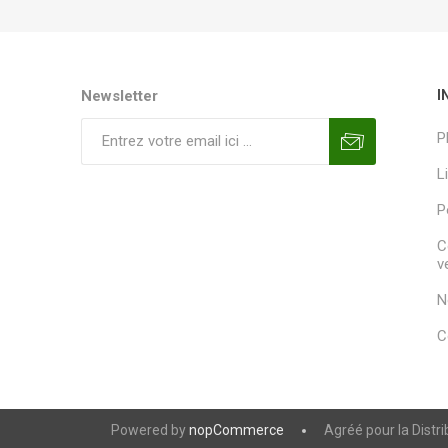
Newsletter
I
P
L
P
C
v
N
C
Powered by
nopCommerce
Agréé pour la Distr