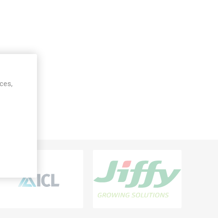
ices,