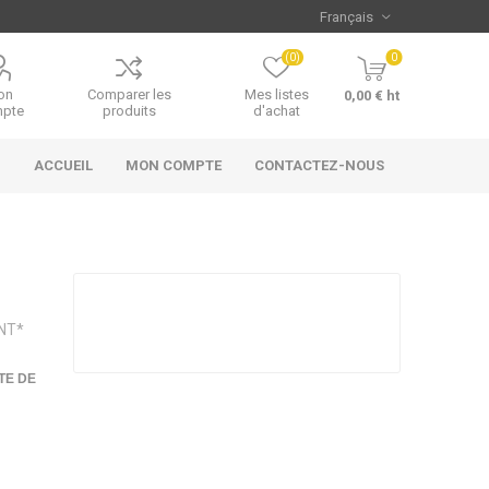
(0)
0
on
Comparer les
Mes listes
0,00 € ht
pte
produits
d'achat
ACCUEIL
MON COMPTE
CONTACTEZ-NOUS
ENT*
TE DE