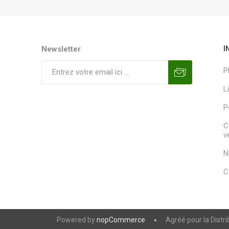
Newsletter
I
P
L
P
C
v
N
C
Powered by
nopCommerce
Agréé pour la Distr