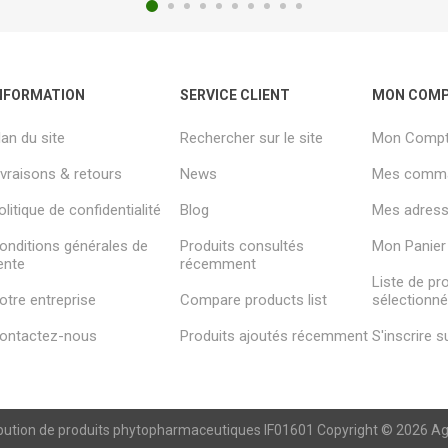
NFORMATION
SERVICE CLIENT
MON COM
lan du site
Rechercher sur le site
Mon Comp
ivraisons & retours
News
Mes comm
olitique de confidentialité
Blog
Mes adresse
onditions générales de
Produits consultés
Mon Panier
ente
récemment
Liste de pr
otre entreprise
Compare products list
sélectionn
ontactez-nous
Produits ajoutés récemment
S'inscrire 
ibution de produits phytopharmaceutiques IF01601 Copyright © 2026 Agren