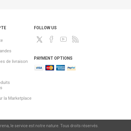
PTE
FOLLOW US
te
andes
PAYMENT OPTIONS
s de livraison
oduits
és
sur la Marketplace
a, le service est notre nature. Tous droits réservés.