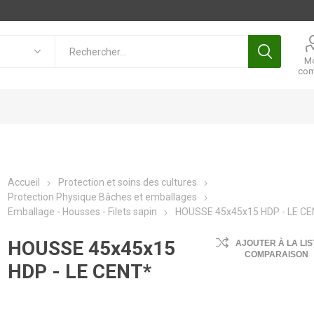
M
com
Accueil
Protection et soins des cultures
Protection Physique Bâches et emballages
Emballage - Housses - Filets sapin
HOUSSE 45x45x15 HDP - LE C
HOUSSE 45x45x15
AJOUTER À LA LIS
COMPARAISON
HDP - LE CENT*