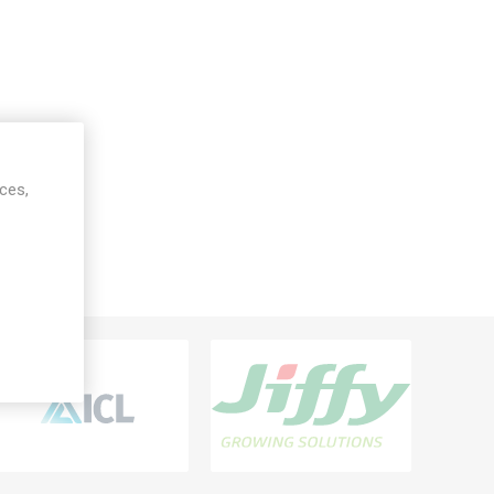
ices,