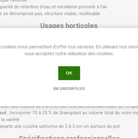
que naturelle
acité de rétention d'eau et excellente porosité à l'air
e se décompose pas, structure stable, réutilisable
Usages horticoles
n amendement minéral polyvalent, idéal pour les professionnels et 
cookies nous permettent d'offrir nos services. En utilisant nos serv
ond de pot pour éviter l'asphyxie racinaire et favoriser l'évacuation de
vous acceptez notre utilisation des cookies.
rat :
Mélangé au terreau (Cactées, Succulentes, Bonsaïs, Plantes 
la structure.
Idéal en couche de finition pour limiter l'évaporation, protéger le coll
OK
t moderne.
é pour certains systèmes de culture hydroponique ou semi-hydropo
EN SAVOIR PLUS
Conseils d'utilisation et dosage
oser une couche de 3 à 5 cm au fond du contenant avant de remplir 
sol :
Incorporer 10 à 25 % de Granuplant au volume total de votre mé
la variété.
épartir une couche uniforme de 2 à 3 cm en surface du pot.