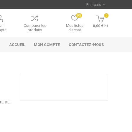
(0)
0
on
Comparer les
Mes listes
0,00 € ht
pte
produits
d'achat
ACCUEIL
MON COMPTE
CONTACTEZ-NOUS
TE DE