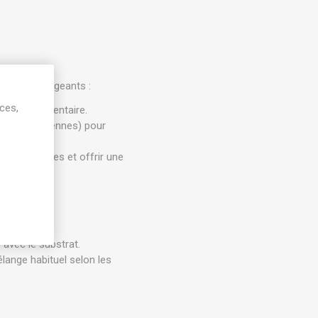
amateurs exigeants :
ices,
 l'eau excédentaire.
méditerranéennes) pour
et des plantes et offrir une
nique.
avec le substrat.
lange habituel selon les