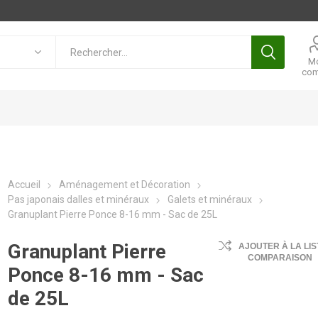
M
com
Accueil
Aménagement et Décoration
Pas japonais dalles et minéraux
Galets et minéraux
Granuplant Pierre Ponce 8-16 mm - Sac de 25L
Granuplant Pierre
AJOUTER À LA LIS
COMPARAISON
Ponce 8-16 mm - Sac
de 25L