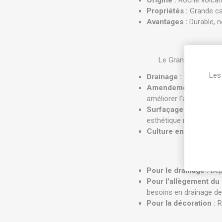
Origine :
Roche volcani
Propriétés :
Grande cap
Avantages :
Durable, n
Le Granuplant est u
Les 
Drainage :
Utilisé en f
Amendement de subst
améliorer l'aération et 
Surfaçage décoratif :
esthétique naturelle e
Culture en pur :
Adapt
Pour le drainage :
Dép
Pour l'allègement du 
besoins en drainage de 
Pour la décoration :
R