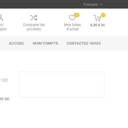
(0)
0
on
Comparer les
Mes listes
0,00 € ht
pte
produits
d'achat
ACCUEIL
MON COMPTE
CONTACTEZ-NOUS
e 100
TE DE