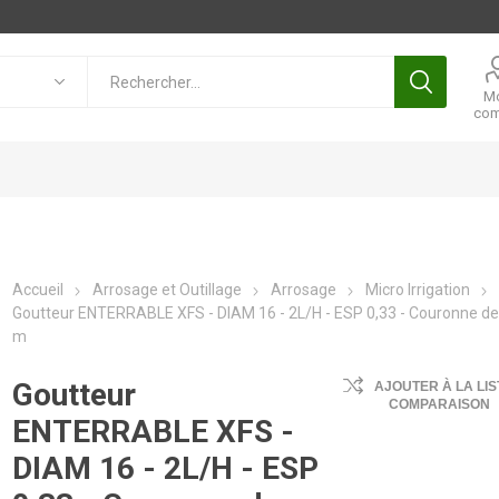
M
com
Accueil
Arrosage et Outillage
Arrosage
Micro Irrigation
Goutteur ENTERRABLE XFS - DIAM 16 - 2L/H - ESP 0,33 - Couronne d
m
Goutteur
AJOUTER À LA LIS
COMPARAISON
ENTERRABLE XFS -
DIAM 16 - 2L/H - ESP