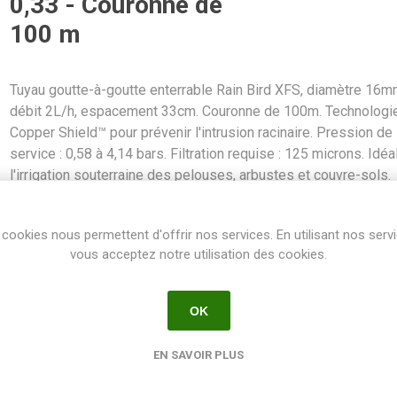
0,33 - Couronne de
100 m
Tuyau goutte-à-goutte enterrable Rain Bird XFS, diamètre 16m
débit 2L/h, espacement 33cm. Couronne de 100m. Technologi
Copper Shield™ pour prévenir l'intrusion racinaire. Pression de
service : 0,58 à 4,14 bars. Filtration requise : 125 microns. Idéa
l'irrigation souterraine des pelouses, arbustes et couvre-sols.
SKU:
GOUTRBED16E033C100
cookies nous permettent d'offrir nos services. En utilisant nos serv
GTIN:
20077985027036
vous acceptez notre utilisation des cookies.
Share:
OK
EN SAVOIR PLUS