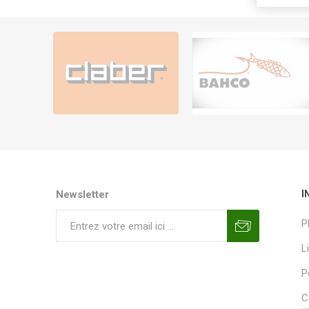
Newsletter
I
P
L
P
C