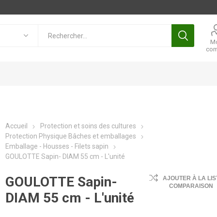
M
com
Accueil
Protection et soins des cultures
Protection Physique Bâches et emballages
Emballage - Housses - Filets sapin
GOULOTTE Sapin- DIAM 55 cm - L'unité
GOULOTTE Sapin-
AJOUTER À LA LIS
COMPARAISON
DIAM 55 cm - L'unité