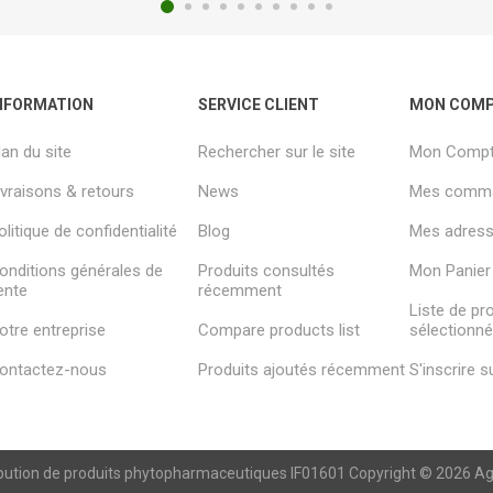
NFORMATION
SERVICE CLIENT
MON COM
lan du site
Rechercher sur le site
Mon Comp
ivraisons & retours
News
Mes comm
olitique de confidentialité
Blog
Mes adresse
onditions générales de
Produits consultés
Mon Panier
ente
récemment
Liste de pr
otre entreprise
Compare products list
sélectionn
ontactez-nous
Produits ajoutés récemment
S'inscrire 
ibution de produits phytopharmaceutiques IF01601 Copyright © 2026 Agren