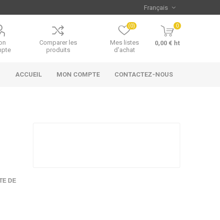
(0)
0
on
Comparer les
Mes listes
0,00 € ht
pte
produits
d'achat
ACCUEIL
MON COMPTE
CONTACTEZ-NOUS
TE DE