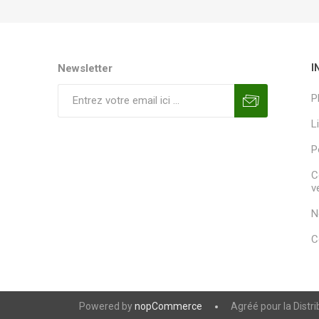
Newsletter
I
P
L
P
C
v
N
C
Powered by
nopCommerce
Agréé pour la Distr