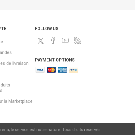
PTE
FOLLOW US
te
andes
PAYMENT OPTIONS
s de livraison
oduits
és
sur la Marketplace
a, le service est notre nature. Tous droits réservés.