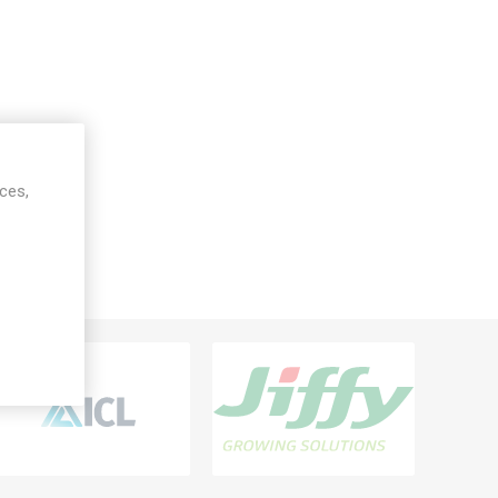
ices,