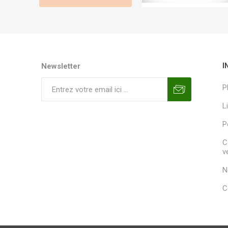
Newsletter
I
P
L
P
C
v
N
C