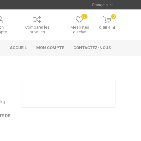
(0)
0
on
Comparer les
Mes listes
0,00 € ht
pte
produits
d'achat
ACCUEIL
MON COMPTE
CONTACTEZ-NOUS
 kg
TE DE