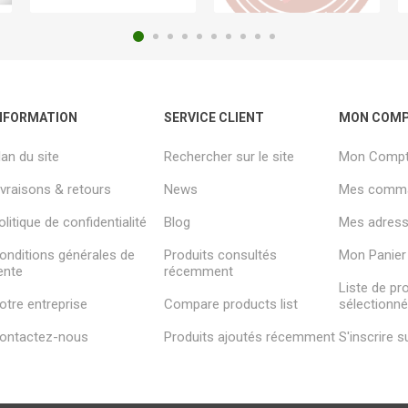
NFORMATION
SERVICE CLIENT
MON COM
lan du site
Rechercher sur le site
Mon Comp
ivraisons & retours
News
Mes comm
olitique de confidentialité
Blog
Mes adresse
onditions générales de
Produits consultés
Mon Panier
ente
récemment
Liste de pr
otre entreprise
Compare products list
sélectionn
ontactez-nous
Produits ajoutés récemment
S'inscrire 