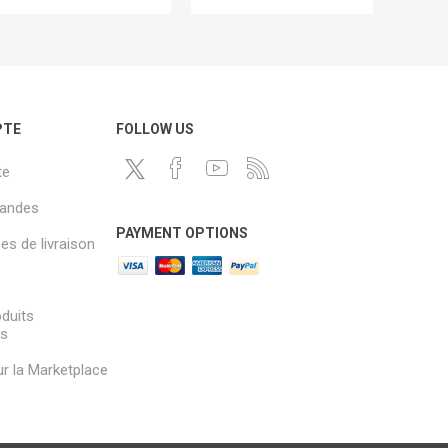
PTE
FOLLOW US
te
andes
PAYMENT OPTIONS
s de livraison
oduits
és
sur la Marketplace