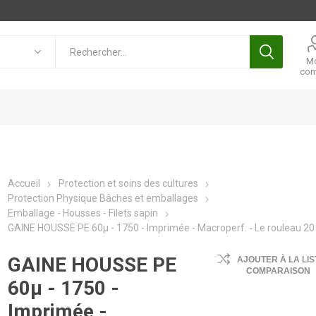
M
com
Accueil
Protection et soins des cultures
Protection Physique Bâches et emballages
Emballage - Housses - Filets sapin
GAINE HOUSSE PE 60µ - 1750 - Imprimée - Macroperf. - Le rouleau 20
GAINE HOUSSE PE
AJOUTER À LA LIS
COMPARAISON
60µ - 1750 -
Imprimée -