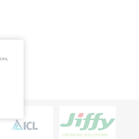
ices,