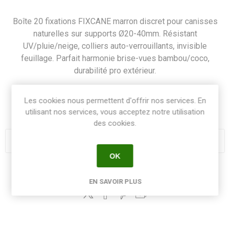
Boîte 20 fixations FIXCANE marron discret pour canisses
naturelles sur supports Ø20-40mm. Résistant
UV/pluie/neige, colliers auto-verrouillants, invisible
feuillage. Parfait harmonie brise-vues bambou/coco,
durabilité pro extérieur.
SKU:
FIXCAMB20
Les cookies nous permettent d'offrir nos services. En
GTIN:
8413246016933
utilisant nos services, vous acceptez notre utilisation
des cookies.
OK
Share:
EN SAVOIR PLUS