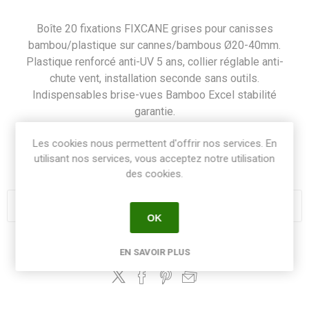
Boîte 20 fixations FIXCANE grises pour canisses
bambou/plastique sur cannes/bambous Ø20-40mm.
Plastique renforcé anti-UV 5 ans, collier réglable anti-
chute vent, installation seconde sans outils.
Indispensables brise-vues Bamboo Excel stabilité
garantie.
Les cookies nous permettent d'offrir nos services. En
SKU:
FIXANGRB20
utilisant nos services, vous acceptez notre utilisation
GTIN:
8413246016926
des cookies.
OK
Share:
EN SAVOIR PLUS