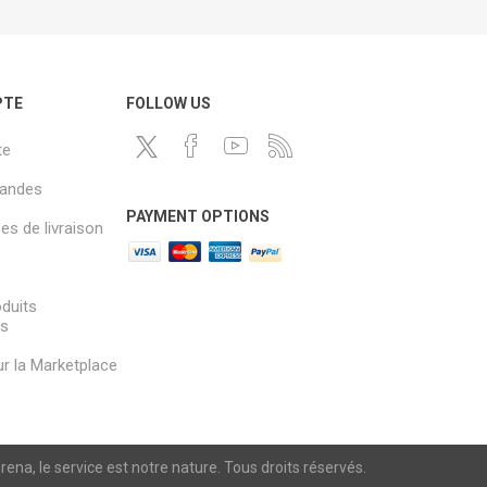
PTE
FOLLOW US
te
andes
PAYMENT OPTIONS
s de livraison
oduits
és
sur la Marketplace
a, le service est notre nature. Tous droits réservés.