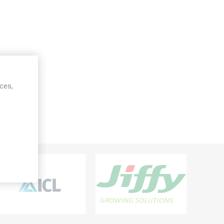
ices,