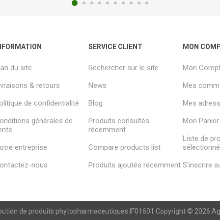
NFORMATION
SERVICE CLIENT
MON COM
lan du site
Rechercher sur le site
Mon Comp
ivraisons & retours
News
Mes comm
olitique de confidentialité
Blog
Mes adresse
onditions générales de
Produits consultés
Mon Panier
ente
récemment
Liste de pr
otre entreprise
Compare products list
sélectionn
ontactez-nous
Produits ajoutés récemment
S'inscrire 
ibution de produits phytopharmaceutiques IF01601 Copyright © 2026 Agren