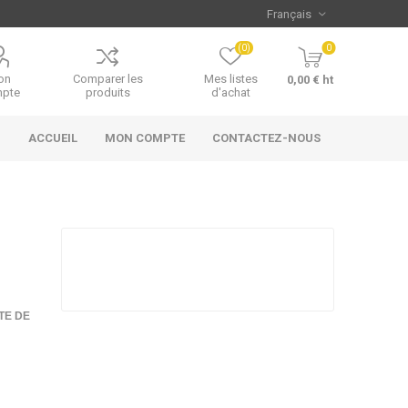
(0)
0
on
Comparer les
Mes listes
0,00 € ht
pte
produits
d'achat
ACCUEIL
MON COMPTE
CONTACTEZ-NOUS
TE DE