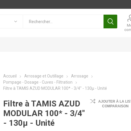
M
com
Accueil
Arrosage et Outillage
Arrosage
Pompage - Dosage - Cuves - Filtration
Filtre à TAMIS AZUD MODULAR 100* - 3/4" - 130µ - Unité
Filtre à TAMIS AZUD
AJOUTER À LA LIS
COMPARAISON
MODULAR 100* - 3/4"
- 130µ - Unité