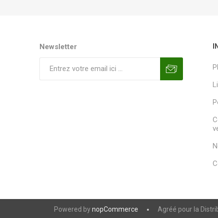
Newsletter
I
P
L
P
C
v
N
C
Powered by
nopCommerce
Agréé pour la Distr