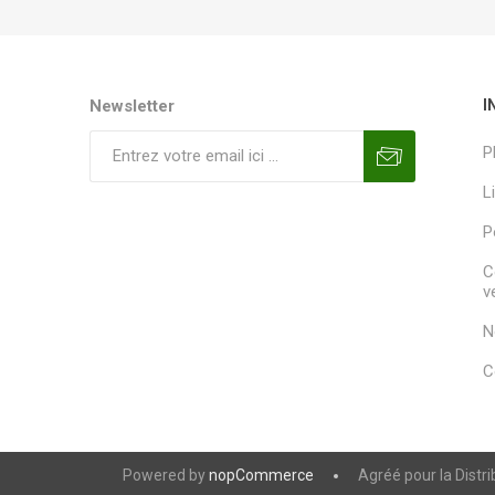
Newsletter
I
P
L
P
C
v
N
C
Powered by
nopCommerce
Agréé pour la Distr