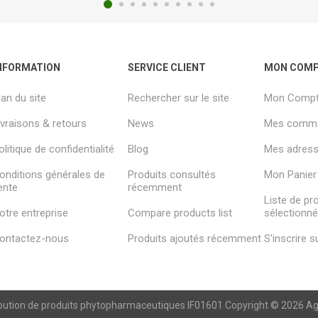
NFORMATION
SERVICE CLIENT
MON COM
lan du site
Rechercher sur le site
Mon Comp
ivraisons & retours
News
Mes comm
olitique de confidentialité
Blog
Mes adresse
onditions générales de
Produits consultés
Mon Panier
ente
récemment
Liste de pr
otre entreprise
Compare products list
sélectionn
ontactez-nous
Produits ajoutés récemment
S'inscrire 
ibution de produits phytopharmaceutiques IF01601 Copyright © 2026 Agren