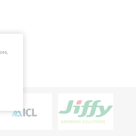
ices,