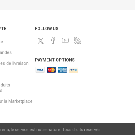
PTE
FOLLOW US
te
andes
PAYMENT OPTIONS
s de livraison
oduits
és
sur la Marketplace
a, le service est notre nature. Tous droits réservés.