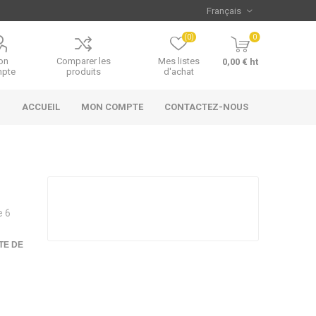
(0)
0
on
Comparer les
Mes listes
0,00 € ht
pte
produits
d'achat
ACCUEIL
MON COMPTE
CONTACTEZ-NOUS
e 6
TE DE