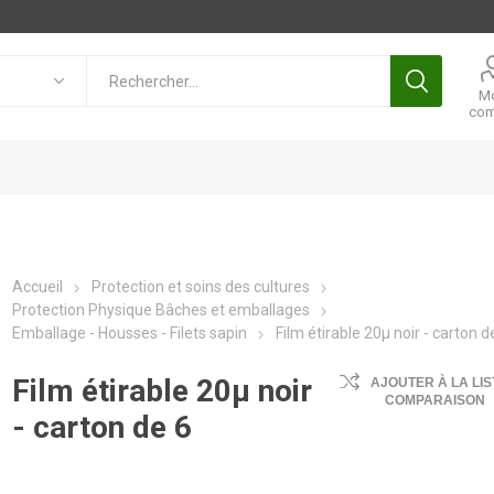
M
com
Accueil
Protection et soins des cultures
Protection Physique Bâches et emballages
Emballage - Housses - Filets sapin
Film étirable 20µ noir - carton d
Film étirable 20µ noir
AJOUTER À LA LIS
COMPARAISON
- carton de 6