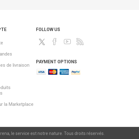
PTE
FOLLOW US
te
andes
PAYMENT OPTIONS
s de livraison
oduits
és
sur la Marketplace
a, le service est notre nature. Tous droits réservés.