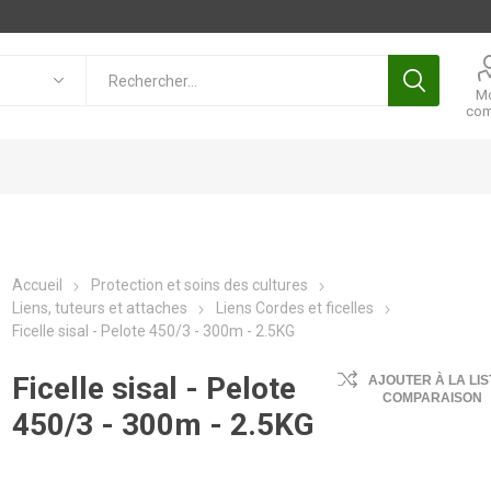
M
com
Accueil
Protection et soins des cultures
Liens, tuteurs et attaches
Liens Cordes et ficelles
Ficelle sisal - Pelote 450/3 - 300m - 2.5KG
Ficelle sisal - Pelote
AJOUTER À LA LIS
COMPARAISON
450/3 - 300m - 2.5KG