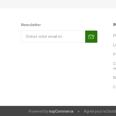
Newsletter
I
P
L
P
C
v
N
C
Powered by
nopCommerce
Agréé pour la Distr