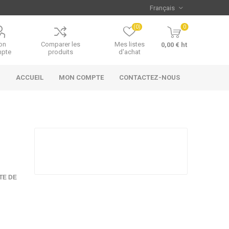
(0)
0
on
Comparer les
Mes listes
0,00 € ht
pte
produits
d'achat
ACCUEIL
MON COMPTE
CONTACTEZ-NOUS
TE DE