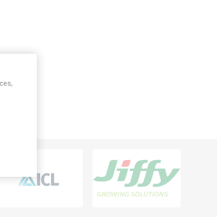
ices,