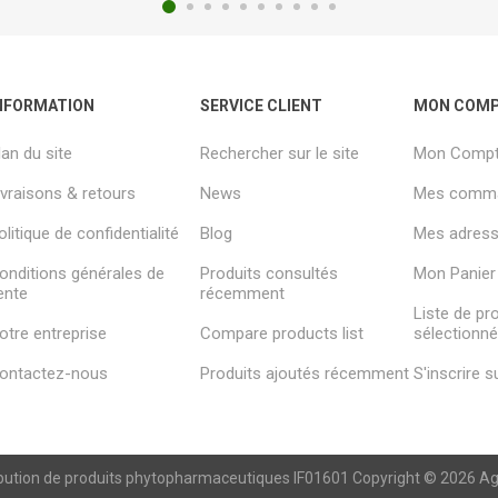
NFORMATION
SERVICE CLIENT
MON COM
lan du site
Rechercher sur le site
Mon Comp
ivraisons & retours
News
Mes comm
olitique de confidentialité
Blog
Mes adresse
onditions générales de
Produits consultés
Mon Panier
ente
récemment
Liste de pr
otre entreprise
Compare products list
sélectionn
ontactez-nous
Produits ajoutés récemment
S'inscrire 
ibution de produits phytopharmaceutiques IF01601 Copyright © 2026 Agren