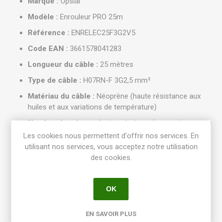
Marque :
Opsial
Modèle :
Enrouleur PRO 25m
Référence :
ENRELEC25F3G2V5
Code EAN :
3661578041283
Longueur du câble :
25 mètres
Type de câble :
H07RN-F 3G2,5 mm²
Matériau du câble :
Néoprène (haute résistance aux
huiles et aux variations de température)
Nombre de prises :
4 prises à clapet (protection contre
les projections et les corps étrangers)
Les cookies nous permettent d'offrir nos services. En
utilisant nos services, vous acceptez notre utilisation
Indice de protection :
IP44 (adapté pour un usage
des cookies.
extérieur et milieux humides)
Dispositif de sécurité :
Disjoncteur thermique intégré
OK
Points Forts et Ergonomie 🏗️
Usage Intensif :
Spécialement conçu pour les
EN SAVOIR PLUS