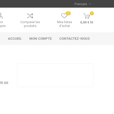
(0)
0
on
Comparer les
Mes listes
0,00 € ht
pte
produits
d'achat
ACCUEIL
MON COMPTE
CONTACTEZ-NOUS
TE DE