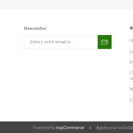
Newsletter
I
P
L
P
C
v
N
C
Powered by
nopCommerce
Agréé pour la Distr