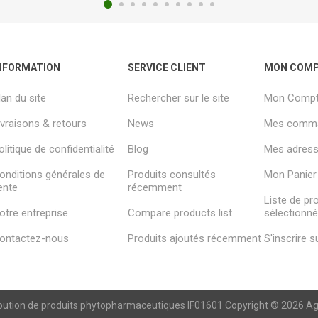
NFORMATION
SERVICE CLIENT
MON COM
lan du site
Rechercher sur le site
Mon Comp
ivraisons & retours
News
Mes comm
olitique de confidentialité
Blog
Mes adresse
onditions générales de
Produits consultés
Mon Panier
ente
récemment
Liste de pr
otre entreprise
Compare products list
sélectionn
ontactez-nous
Produits ajoutés récemment
S'inscrire 
ibution de produits phytopharmaceutiques IF01601 Copyright © 2026 Agren