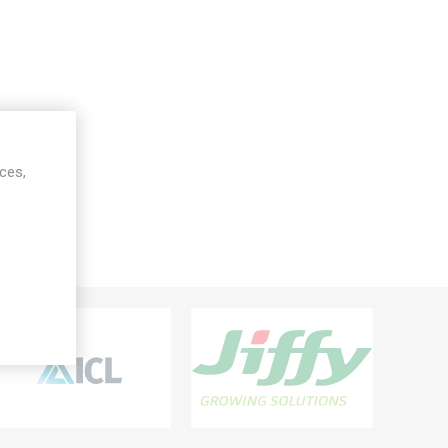
ices,