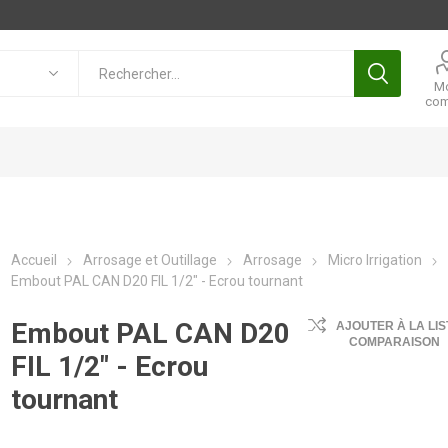
M
com
Accueil
Arrosage et Outillage
Arrosage
Micro Irrigation
Embout PAL CAN D20 FIL 1/2" - Ecrou tournant
Embout PAL CAN D20
AJOUTER À LA LIS
COMPARAISON
FIL 1/2" - Ecrou
tournant