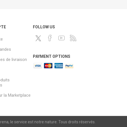
PTE
FOLLOW US
te
andes
PAYMENT OPTIONS
s de livraison
oduits
és
sur la Marketplace
a, le service est notre nature. Tous droits réservés.