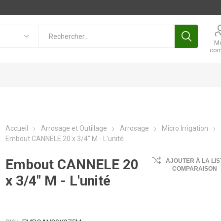
M
com
Accueil
Arrosage et Outillage
Arrosage
Micro Irrigation
Embout CANNELE 20 x 3/4" M - L'unité
Embout CANNELE 20
AJOUTER À LA LIS
COMPARAISON
x 3/4" M - L'unité