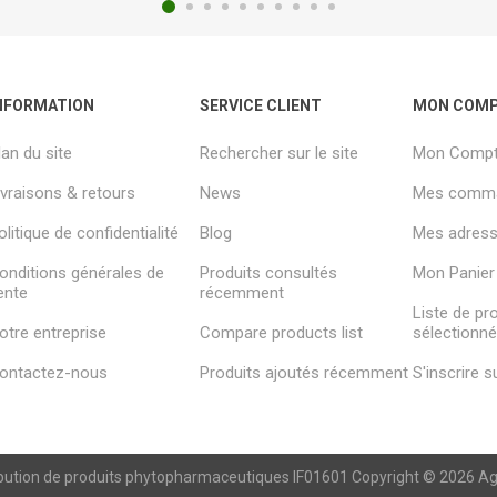
NFORMATION
SERVICE CLIENT
MON COM
lan du site
Rechercher sur le site
Mon Comp
ivraisons & retours
News
Mes comm
olitique de confidentialité
Blog
Mes adresse
onditions générales de
Produits consultés
Mon Panier
ente
récemment
Liste de pr
otre entreprise
Compare products list
sélectionn
ontactez-nous
Produits ajoutés récemment
S'inscrire 
ibution de produits phytopharmaceutiques IF01601 Copyright © 2026 Agren