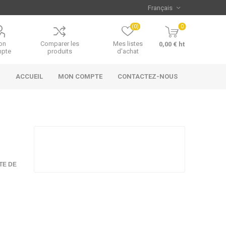
(0)
0
on
Comparer les
Mes listes
0,00 € ht
pte
produits
d'achat
ACCUEIL
MON COMPTE
CONTACTEZ-NOUS
TE DE