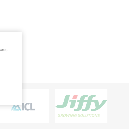
ices,