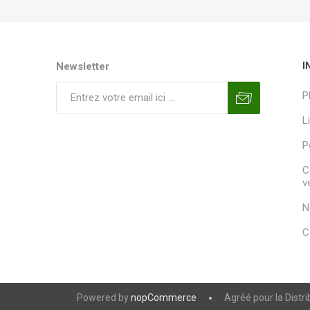
Newsletter
I
P
L
P
C
v
N
C
Powered by
nopCommerce
Agréé pour la Distr