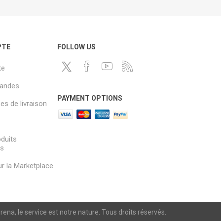
PTE
FOLLOW US
te
andes
PAYMENT OPTIONS
s de livraison
oduits
és
sur la Marketplace
a, le service est notre nature. Tous droits réservés.