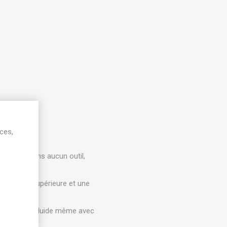
ices,
la vanne sans aucun outil,
anchéité supérieure et une
ctionnement fluide même avec