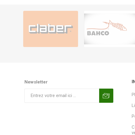
Newsletter
I
P
L
P
C
v