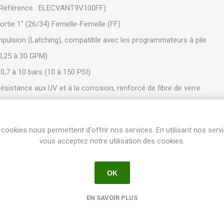
(Référence : ELECVANT9V100FF)
rtie 1" (26/34) Femelle-Femelle (FF)
pulsion (Latching), compatible avec les programmateurs à pile
0,25 à 30 GPM)
0,7 à 10 bars (10 à 150 PSI)
sistance aux UV et à la corrosion, renforcé de fibre de verre
e :
Couvercle à bague filetée robuste (sans vis)
e et externe
cookies nous permettent d'offrir nos services. En utilisant nos serv
🌟 Points Forts & Avantages
vous acceptez notre utilisation des cookies.
" :
La bague filetée permet d'accéder à la membrane et au siège de 
ur le terrain.
OK
n caoutchouc Santoprene renforcée d’une double lèvre pour une ét
 les débris.
EN SAVOIR PLUS
tte de purge en acier inoxydable auto-nettoyante, assurant un fon