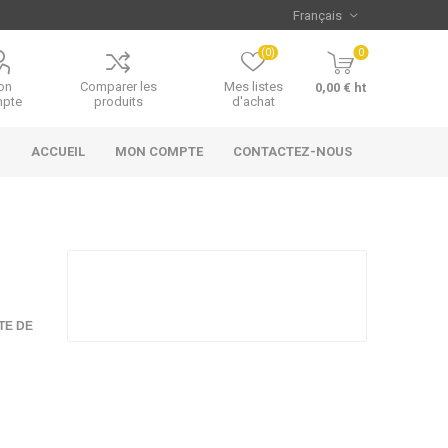
(0)
0
on
Comparer les
Mes listes
0,00 € ht
pte
produits
d'achat
ACCUEIL
MON COMPTE
CONTACTEZ-NOUS
TE DE