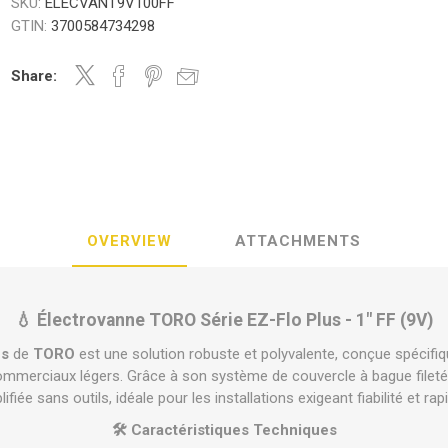
SKU:
ELECVANT9V100FF
GTIN:
3700584734298
Share:
OVERVIEW
ATTACHMENTS
💧 Électrovanne TORO Série EZ-Flo Plus - 1" FF (9V)
us
de
TORO
est une solution robuste et polyvalente, conçue spécif
t commerciaux légers. Grâce à son système de couvercle à bague fileté
iée sans outils, idéale pour les installations exigeant fiabilité et rapi
🛠️ Caractéristiques Techniques