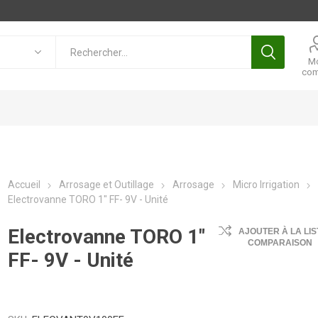
M
com
Accueil
Arrosage et Outillage
Arrosage
Micro Irrigation
Electrovanne TORO 1" FF- 9V - Unité
Electrovanne TORO 1"
AJOUTER À LA LIS
COMPARAISON
FF- 9V - Unité