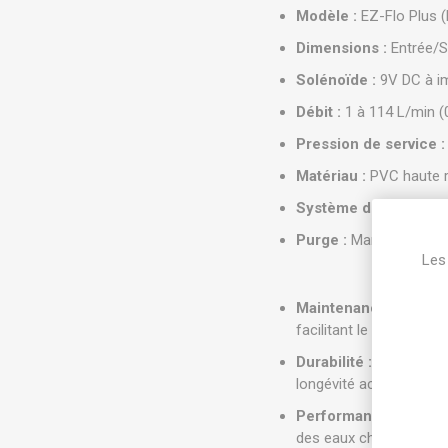
Modèle :
EZ-Flo Plus 
Dimensions :
Entrée/So
Solénoïde :
9V DC à im
Débit :
1 à 114 L/min (
Pression de service :
Matériau :
PVC haute ré
Système de fermetur
Purge :
Manuelle intern
Les 
Maintenance "Jar-Top
facilitant le nettoyage s
Durabilité :
Membrane e
longévité accrue contre
Performance :
Épingle
des eaux chargées.