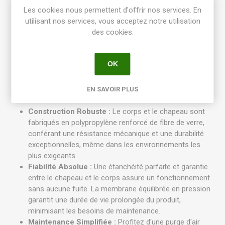
Optimisée pour Faible Débit :
Spécialement
Les cookies nous permettent d'offrir nos services. En
développée pour gérer avec précision les très faibles
utilisant nos services, vous acceptez notre utilisation
débits et les installations d'arrosage goutte-à-goutte,
des cookies.
assurant une distribution d'eau stable et efficace.
Économie d'Énergie Significative :
Dotée d'un
solénoïde 24 VCA à faible consommation d'énergie, elle
OK
réduit drastiquement les coûts liés aux transformateurs
et permet d'alimenter un plus grand nombre de vannes
sur un seul transformateur, optimisant ainsi
EN SAVOIR PLUS
l'infrastructure de votre réseau.
Construction Robuste :
Le corps et le chapeau sont
fabriqués en polypropylène renforcé de fibre de verre,
conférant une résistance mécanique et une durabilité
exceptionnelles, même dans les environnements les
plus exigeants.
Fiabilité Absolue :
Une étanchéité parfaite et garantie
entre le chapeau et le corps assure un fonctionnement
sans aucune fuite. La membrane équilibrée en pression
garantit une durée de vie prolongée du produit,
minimisant les besoins de maintenance.
Maintenance Simplifiée :
Profitez d'une purge d'air