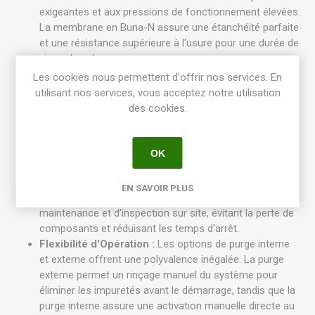
exigeantes et aux pressions de fonctionnement élevées.
La membrane en Buna-N assure une étanchéité parfaite
et une résistance supérieure à l'usure pour une durée de
vie prolongée.
Fiabilité Maximale du Solénoïde :
Le solénoïde est
Les cookies nous permettent d'offrir nos services. En
entièrement encapsulé, offrant une protection
utilisant nos services, vous acceptez notre utilisation
supérieure contre l'humidité, la poussière et les débris,
des cookies.
garantissant une activation fiable et constante dans
toutes les conditions. Un filtre intégré sur le solénoïde
prévient efficacement l'encrassement, assurant un
OK
fonctionnement sans faille.
Maintenance Simplifiée :
Dotée de vis imperdables,
EN SAVOIR PLUS
l'électrovanne facilite grandement les opérations de
maintenance et d'inspection sur site, évitant la perte de
composants et réduisant les temps d'arrêt.
Flexibilité d'Opération :
Les options de purge interne
et externe offrent une polyvalence inégalée. La purge
externe permet un rinçage manuel du système pour
éliminer les impuretés avant le démarrage, tandis que la
purge interne assure une activation manuelle directe au