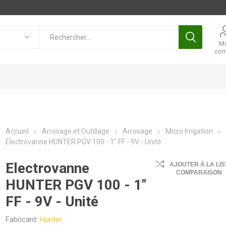
M
com
Accueil
Arrosage et Outillage
Arrosage
Micro Irrigation
Electrovanne HUNTER PGV 100 - 1" FF - 9V - Unité
Electrovanne
AJOUTER À LA LIS
COMPARAISON
HUNTER PGV 100 - 1"
FF - 9V - Unité
Fabricant:
Hunter