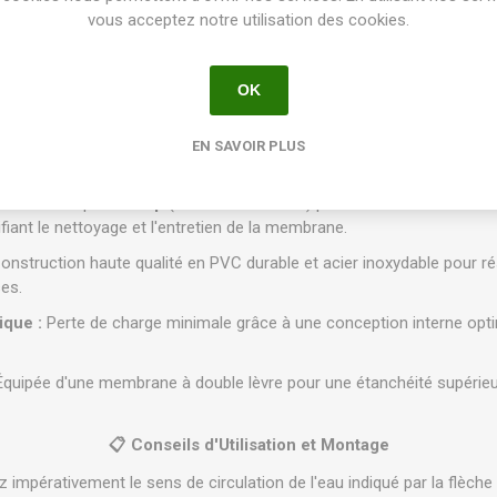
vous acceptez notre utilisation des cookies.
 (soit 0,7 à 150 l/min)
nement :
De 1,5 à 10 bars (150 à 1000 kPa)
OK
de 9V DC (à impulsion)
e :
Jusqu'à 66 °C
EN SAVOIR PLUS
✨ Points Forts du Produit
 :
Le concept
Jar-Top
(couvercle à visser) permet une ouverture ma
ifiant le nettoyage et l'entretien de la membrane.
onstruction haute qualité en PVC durable et acier inoxydable pour ré
ses.
ique :
Perte de charge minimale grâce à une conception interne opt
quipée d'une membrane à double lèvre pour une étanchéité supérieu
📋 Conseils d'Utilisation et Montage
impérativement le sens de circulation de l'eau indiqué par la flèche 