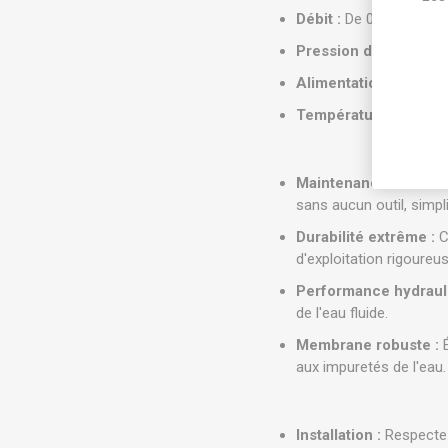
Débit :
De 0,05 à 9 m³/h
Pression de fonction
Alimentation :
Solénoï
Température maximal
Maintenance facilitée
sans aucun outil, simpl
Durabilité extrême :
C
d'exploitation rigoureu
Performance hydraul
de l'eau fluide.
Membrane robuste :
É
aux impuretés de l'eau.
Installation :
Respectez 