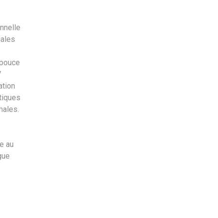
nnelle
iales
 pouce
V
ation
stiques
males.
e au
gue