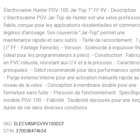
Électrovanne Hunter PGV-100 Jar-Top 1" FF 9V - Description :
L'électrovanne PGV Jar-Top de Hunter est une valve professio
fiable, conçue pour les applications résidentielles et commerc
légères d'arrosage. Son couvercle "Jar-Top" permet une
maintenance rapide et sans outils. - Taille de raccordement : 1
(1" FF - Filetage Femelle). - Version : Solénoïde à impulsion 9
(idéal pour les programmateurs à piles). - Construction : Fabric
en PVC robuste, résistant aux U.V. et à la pression. - Caractéri
principales : - Débit recommandé pour des performances opti
- Purge externe/interne pour une activation manuelle rapide au
niveau de la valve. - Conception à membrane double pour une
fermeture sans fuite. - Pression de fonctionnement : Spécifiqu
modèle PGV-100. - Fiabilité : Durabilité éprouvée pour une lon
durée de vie dans diverses conditions.
SKU:
ELECVANPGV9V100DCF
GTIN:
370058474654