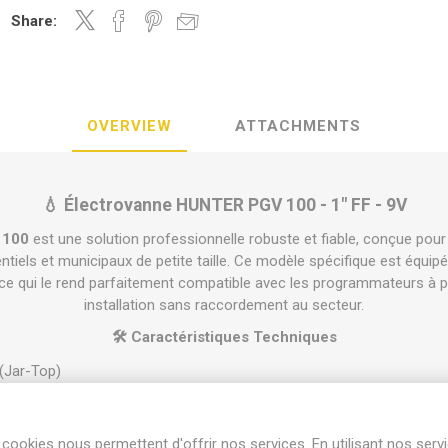
Share:
OVERVIEW
ATTACHMENTS
💧 Électrovanne HUNTER PGV 100 - 1" FF - 9V
 100
est une solution professionnelle robuste et fiable, conçue pou
entiels et municipaux de petite taille. Ce modèle spécifique est équip
 ce qui le rend parfaitement compatible avec les programmateurs à 
installation sans raccordement au secteur.
🛠️ Caractéristiques Techniques
(Jar-Top)
13 cm / Longueur 11 cm / Largeur 8 cm
le/Femelle 1" (26/34 mm) BSP
cookies nous permettent d'offrir nos services. En utilisant nos serv