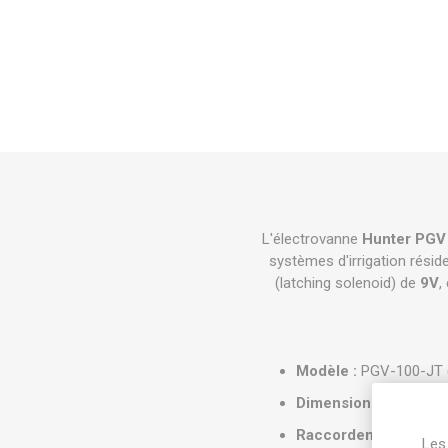
L'électrovanne
Hunter PGV
systèmes d'irrigation résid
(latching solenoid) de
9V
,
Modèle :
PGV-100-JT 
Dimensions :
Hauteur 
Raccordement :
Femel
Les 