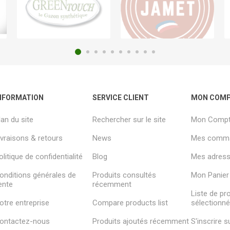
NFORMATION
SERVICE CLIENT
MON COM
lan du site
Rechercher sur le site
Mon Comp
ivraisons & retours
News
Mes comm
olitique de confidentialité
Blog
Mes adresse
onditions générales de
Produits consultés
Mon Panier
ente
récemment
Liste de pr
otre entreprise
Compare products list
sélectionn
ontactez-nous
Produits ajoutés récemment
S'inscrire 