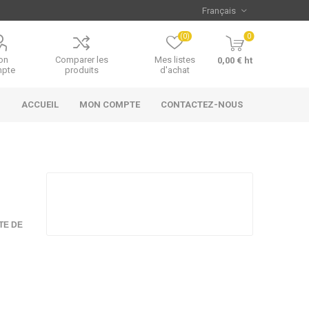
(0)
0
on
Comparer les
Mes listes
0,00 € ht
pte
produits
d'achat
ACCUEIL
MON COMPTE
CONTACTEZ-NOUS
TE DE