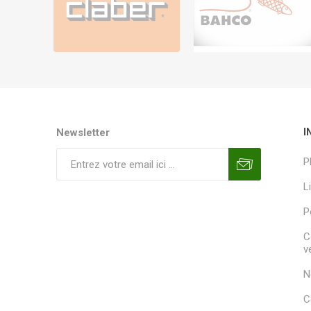
Newsletter
I
P
L
P
C
v
N
C