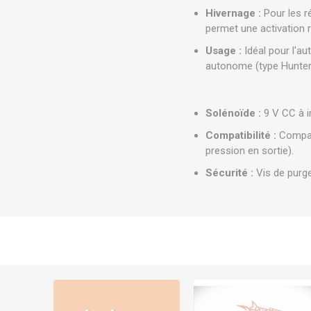
Hivernage :
Pour les ré
permet une activation r
Usage :
Idéal pour l'a
autonome (type Hunter
Solénoïde :
9 V CC à i
Compatibilité :
Compati
pression en sortie).
Sécurité :
Vis de purge