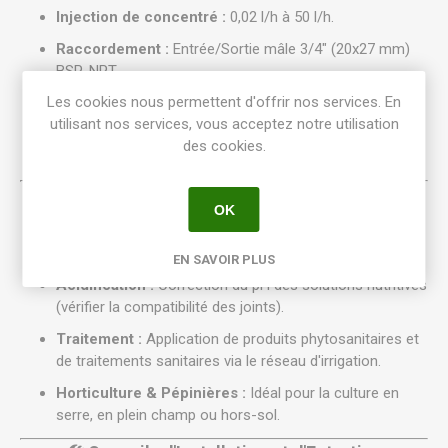
Injection de concentré :
0,02 l/h à 50 l/h.
Raccordement :
Entrée/Sortie mâle 3/4" (20x27 mm)
BSP-NPT.
Les cookies nous permettent d'offrir nos services. En
Moteur hydraulique :
Piston moteur actionné par l'eau.
utilisant nos services, vous acceptez notre utilisation
Système d'aspiration :
Tuyau d'aspiration transparent
des cookies.
avec crépine de lestage.
🌿 Usage et Applications
OK
Fertigation :
Distribution précise d'engrais solubles et
de nutriments.
EN SAVOIR PLUS
Acidification :
Correction du pH des solutions nutritives
(vérifier la compatibilité des joints).
Traitement :
Application de produits phytosanitaires et
de traitements sanitaires via le réseau d'irrigation.
Horticulture & Pépinières :
Idéal pour la culture en
serre, en plein champ ou hors-sol.