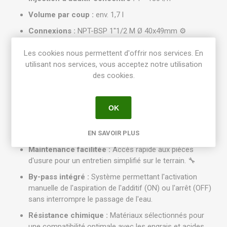
Volume par coup :
env. 1,7 l
Connexions :
NPT-BSP 1''1/2 M Ø 40x49mm ⚙️
Tuyau d'aspiration :
PVC Ø 16x22mm - Longueur
Les cookies nous permettent d'offrir nos services. En
1,75m
utilisant nos services, vous acceptez notre utilisation
Joints :
VF (Viton) adaptés pour les additifs acides et
des cookies.
les produits phytosanitaires courants.
✨ Points Forts & Équipements
OK
Fiabilité accrue :
Conception optimisée pour une
longévité maximale, même en usage intensif.
EN SAVOIR PLUS
Maintenance facilitée :
Accès rapide aux pièces
d'usure pour un entretien simplifié sur le terrain. 🔧
By-pass intégré :
Système permettant l'activation
manuelle de l'aspiration de l'additif (ON) ou l'arrêt (OFF)
sans interrompre le passage de l'eau.
Résistance chimique :
Matériaux sélectionnés pour
une compatibilité optimale avec les engrais et acides