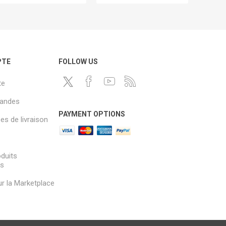
PTE
FOLLOW US
te
andes
PAYMENT OPTIONS
s de livraison
oduits
és
sur la Marketplace