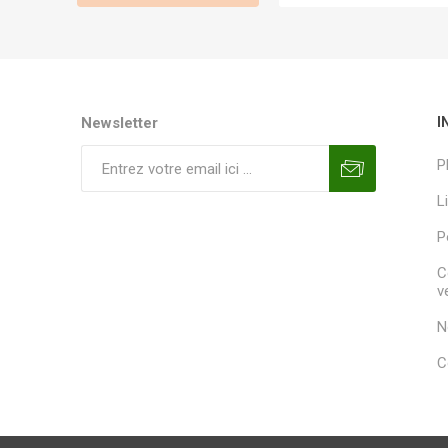
Newsletter
I
P
L
P
C
v
N
C