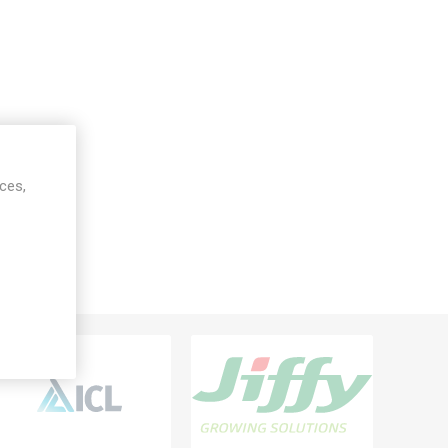
ices,