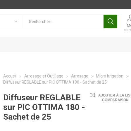
M
com
Accueil
Arrosage et Outillage
Arrosage
Micro Irrigation
Diffuseur REGLABLE sur PIC OTTIMA 180 - Sachet de 25
Diffuseur REGLABLE
AJOUTER À LA LIS
COMPARAISON
sur PIC OTTIMA 180 -
Sachet de 25