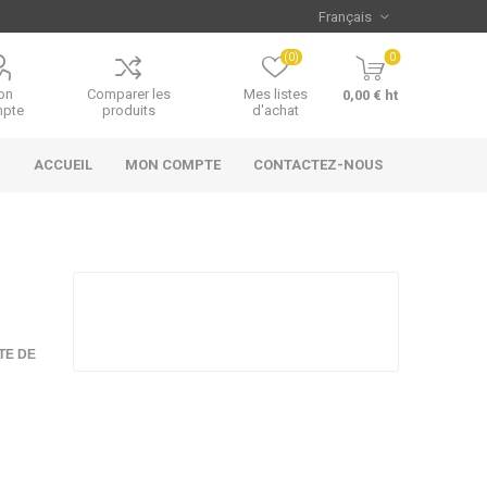
(0)
0
on
Comparer les
Mes listes
0,00 € ht
pte
produits
d'achat
ACCUEIL
MON COMPTE
CONTACTEZ-NOUS
TE DE