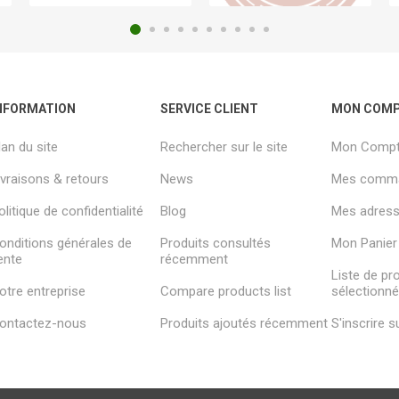
NFORMATION
SERVICE CLIENT
MON COM
lan du site
Rechercher sur le site
Mon Comp
ivraisons & retours
News
Mes comm
olitique de confidentialité
Blog
Mes adresse
onditions générales de
Produits consultés
Mon Panier
ente
récemment
Liste de pr
otre entreprise
Compare products list
sélectionn
ontactez-nous
Produits ajoutés récemment
S'inscrire 