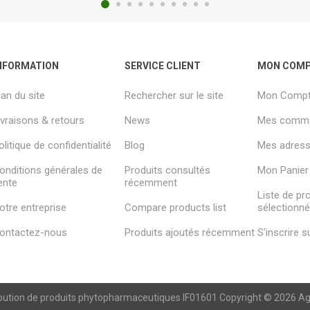
NFORMATION
SERVICE CLIENT
MON COM
lan du site
Rechercher sur le site
Mon Comp
ivraisons & retours
News
Mes comm
olitique de confidentialité
Blog
Mes adresse
onditions générales de
Produits consultés
Mon Panier
ente
récemment
Liste de pr
otre entreprise
Compare products list
sélectionn
ontactez-nous
Produits ajoutés récemment
S'inscrire 
ibution de produits phytopharmaceutiques IF01601 Copyright © 2026 Agren