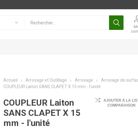
M
com
Accueil
Arrosage et Outillage
Arrosage
Arrosage de surfa
COUPLEUR Laiton SANS CLAPET X 15 mm - l'unité
COUPLEUR Laiton
AJOUTER À LA LIS
COMPARAISON
SANS CLAPET X 15
mm - l'unité