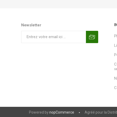
Newsletter
I
P
L
P
C
v
N
C
Powered by
nopCommerce
Agréé pour la Distr