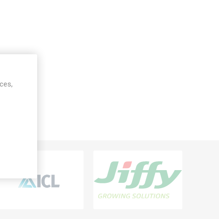
ices,