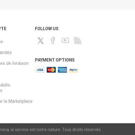
PTE
FOLLOW US
te
andes
PAYMENT OPTIONS
s de livraison
oduits
és
sur la Marketplace
a, le service est notre nature. Tous droits réservés.