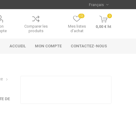
(0)
0
on
Comparer les
Mes listes
0,00 € ht
pte
produits
d'achat
ACCUEIL
MON COMPTE
CONTACTEZ-NOUS
ce
TE DE