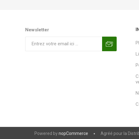
Newsletter
I
P
L
P
C
v
N
C
Powered by
nopCommerce
Agréé pour la Distr