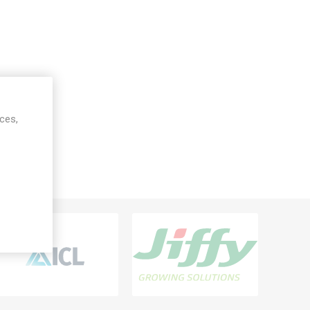
ices,