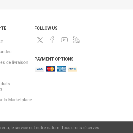
PTE
FOLLOW US
te
andes
PAYMENT OPTIONS
s de livraison
oduits
és
sur la Marketplace
a, le service est notre nature. Tous droits réservés.