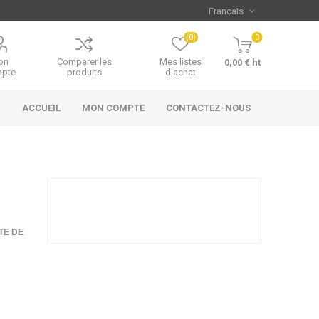
(0)
0
on
Comparer les
Mes listes
0,00 € ht
pte
produits
d'achat
ACCUEIL
MON COMPTE
CONTACTEZ-NOUS
TE DE