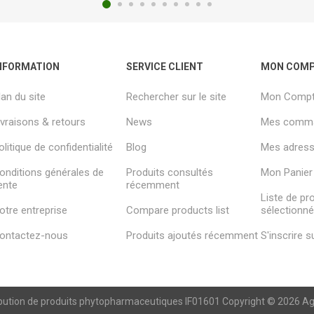
NFORMATION
SERVICE CLIENT
MON COM
lan du site
Rechercher sur le site
Mon Comp
ivraisons & retours
News
Mes comm
olitique de confidentialité
Blog
Mes adresse
onditions générales de
Produits consultés
Mon Panier
ente
récemment
Liste de pr
otre entreprise
Compare products list
sélectionn
ontactez-nous
Produits ajoutés récemment
S'inscrire 
ibution de produits phytopharmaceutiques IF01601 Copyright © 2026 Agren