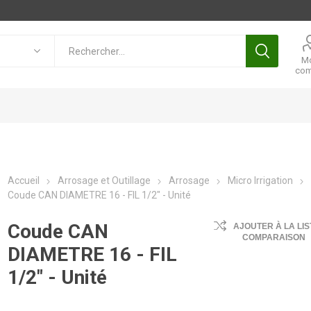
M
com
Accueil
Arrosage et Outillage
Arrosage
Micro Irrigation
Coude CAN DIAMETRE 16 - FIL 1/2" - Unité
Coude CAN
AJOUTER À LA LIS
COMPARAISON
DIAMETRE 16 - FIL
1/2" - Unité