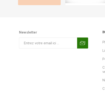
Newsletter
I
P
L
P
C
v
N
C