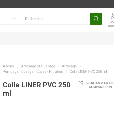
M
com
Accueil
Arrosage et Outillage
Arrosage
Pompage - Dosage - Cuves - Filtration
Colle LINER PVC 250 ml
Colle LINER PVC 250
AJOUTER À LA LIS
COMPARAISON
ml