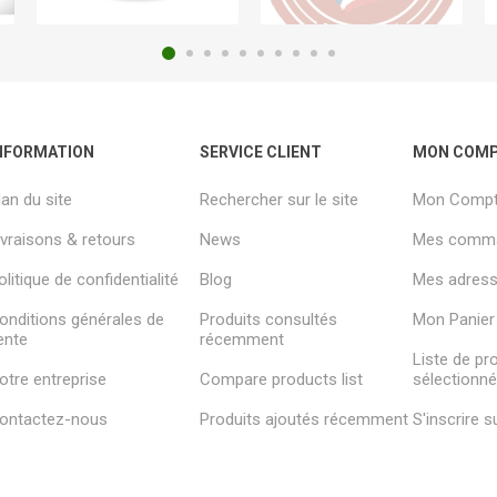
NFORMATION
SERVICE CLIENT
MON COM
lan du site
Rechercher sur le site
Mon Comp
ivraisons & retours
News
Mes comm
olitique de confidentialité
Blog
Mes adresse
onditions générales de
Produits consultés
Mon Panier
ente
récemment
Liste de pr
otre entreprise
Compare products list
sélectionn
ontactez-nous
Produits ajoutés récemment
S'inscrire 