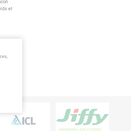
acon
rds et
ices,