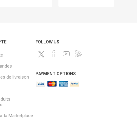
PTE
FOLLOW US
te
andes
PAYMENT OPTIONS
s de livraison
oduits
és
sur la Marketplace