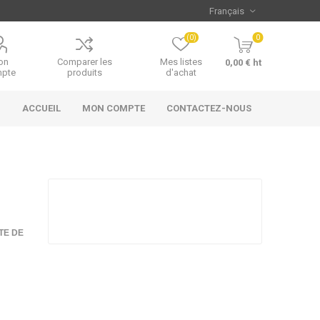
(0)
0
on
Comparer les
Mes listes
0,00 € ht
pte
produits
d'achat
ACCUEIL
MON COMPTE
CONTACTEZ-NOUS
TE DE