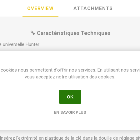
OVERVIEW
ATTACHMENTS
🔧 Caractéristiques Techniques
e universelle Hunter
 turbines (Rotors) et tuyères
s arroseurs de la marque Hunter (séries PGP, PGJ, I-20, I-25, I-40, I-
cookies nous permettent d'offrir nos services. En utilisant nos serv
e l'arc de cercle (secteur d'arrosage)
vous acceptez notre utilisation des cookies.
ée (vis de brise-jet)
e escamotable pour le changement de buse
OK
 résistance et poignée en polymère ergonomique
EN SAVOIR PLUS
3700584724077
💡 Conseils d'Utilisation
Insérez l'extrémité en plastique de la clé dans la douille de réglage s