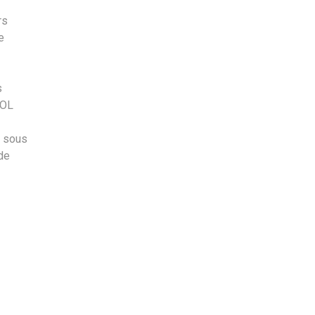
rs
e
s
OOL
u sous
de