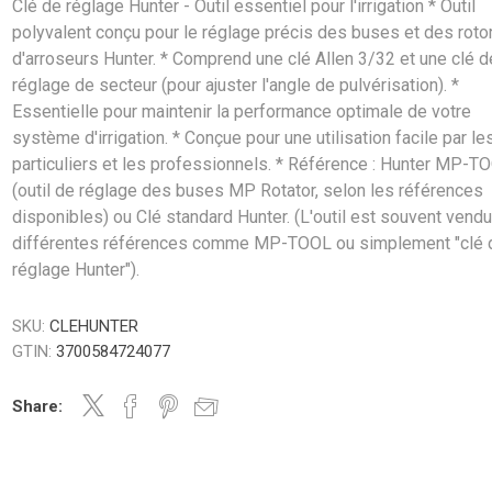
Clé de réglage Hunter - Outil essentiel pour l'irrigation * Outil
polyvalent conçu pour le réglage précis des buses et des roto
d'arroseurs Hunter. * Comprend une clé Allen 3/32 et une clé d
réglage de secteur (pour ajuster l'angle de pulvérisation). *
Essentielle pour maintenir la performance optimale de votre
système d'irrigation. * Conçue pour une utilisation facile par le
particuliers et les professionnels. * Référence : Hunter MP-T
(outil de réglage des buses MP Rotator, selon les références
disponibles) ou Clé standard Hunter. (L'outil est souvent vend
différentes références comme MP-TOOL ou simplement "clé 
réglage Hunter").
SKU:
CLEHUNTER
GTIN:
3700584724077
Share: