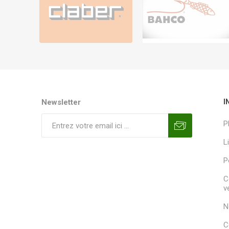
Newsletter
I
P
L
P
C
v
N
C