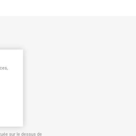
90)
ices,
ituée sur le dessus de