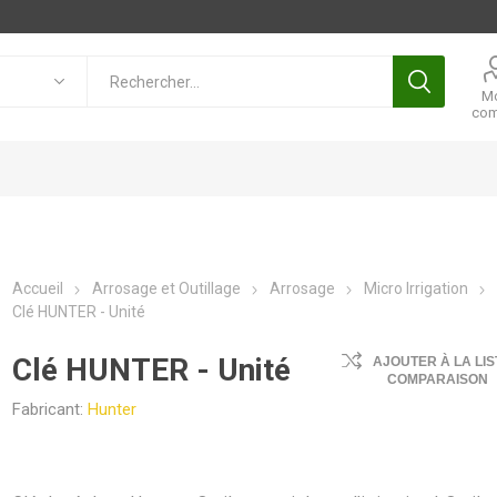
M
com
Accueil
Arrosage et Outillage
Arrosage
Micro Irrigation
Clé HUNTER - Unité
Clé HUNTER - Unité
AJOUTER À LA LIS
COMPARAISON
Fabricant:
Hunter