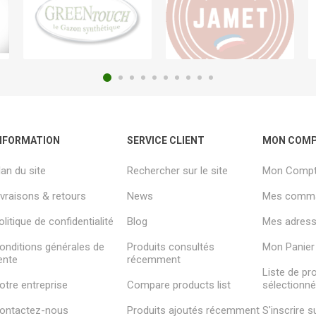
NFORMATION
SERVICE CLIENT
MON COM
lan du site
Rechercher sur le site
Mon Comp
ivraisons & retours
News
Mes comm
olitique de confidentialité
Blog
Mes adresse
onditions générales de
Produits consultés
Mon Panier
ente
récemment
Liste de pr
otre entreprise
Compare products list
sélectionn
ontactez-nous
Produits ajoutés récemment
S'inscrire 