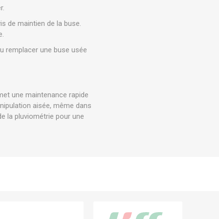
r.
vis de maintien de la buse.
e.
e ou remplacer une buse usée
ermet une maintenance rapide
anipulation aisée, même dans
de la pluviométrie pour une