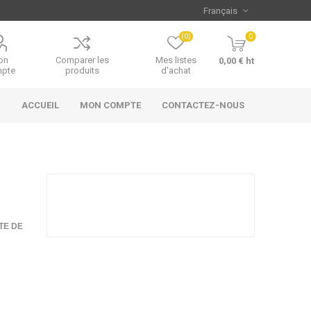
(0)
0
on
Comparer les
Mes listes
0,00 € ht
pte
produits
d'achat
ACCUEIL
MON COMPTE
CONTACTEZ-NOUS
TE DE