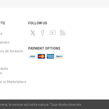
PTE
FOLLOW US
te
andes
PAYMENT OPTIONS
s de livraison
oduits
és
sur la Marketplace
a, le service est notre nature. Tous droits réservés.