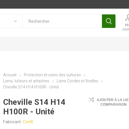
M
com
Accueil
Protection et soins des cultures
Liens, tuteurs et attaches
Liens Cordes et ficelles
Cheville S14 H14 H100R - Unité
Cheville S14 H14
AJOUTER À LA LIS
COMPARAISON
H100R - Unité
Fabricant:
Corfil