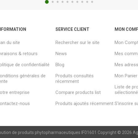
NFORMATION
SERVICE CLIENT
MON COM
lan du site
Rechercher sur le site
Mon Comp
ivraisons & retours
News
Mes comm
olitique de confidentialité
Blog
Mes adresse
onditions générales de
Produits consultés
Mon Panier
ente
récemment
Liste de pr
otre entreprise
Compare products list
sélectionn
ontactez-nous
Produits ajoutés récemment
S'inscrire 
ibution de produits phytopharmaceutiques IF01601 Copyright © 2026 Agren