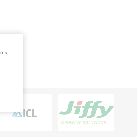
ices,