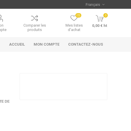
(0)
0
on
Comparer les
Mes listes
0,00 € ht
pte
produits
d'achat
ACCUEIL
MON COMPTE
CONTACTEZ-NOUS
TE DE