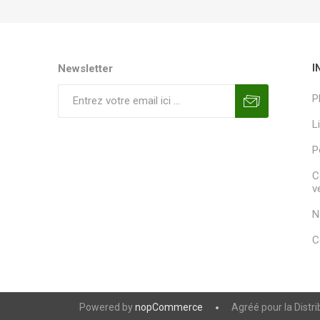
Newsletter
I
P
L
P
C
v
N
C
Powered by
nopCommerce
Agréé pour la Distr