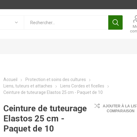
M
com
Accueil
Protection et soins des cultures
Liens, tuteurs et attaches
Liens Cordes et ficelles
Ceinture de tuteurage Elastos 25 cm - Paquet de 10
Ceinture de tuteurage
AJOUTER À LA LIS
COMPARAISON
Elastos 25 cm -
Paquet de 10