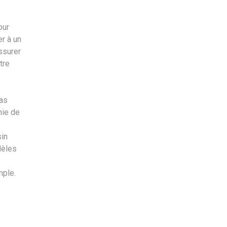
our
r à un
ssurer
tre
pas
nie de
sin
dèles
mple.