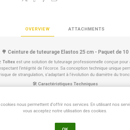
OVERVIEW
ATTACHMENTS
🌳 Ceinture de tuteurage Elastos 25 cm - Paquet de 10
z
Toltex
est une solution de tuteurage professionnelle conçue pour
espectant l'intégrité de l'écorce. Sa conception technique unique p
risque de strangulation, s'adaptant à l'évolution du diamètre du tronc
🛠️ Caractéristiques Techniques
25R
cookies nous permettent d'offrir nos services. En utilisant nos serv
vous acceptez notre utilisation des cookies.
quet de 10 unités
 élastomère haute performance
OK