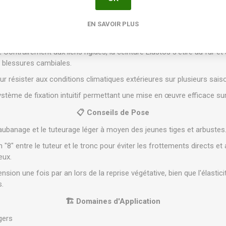
n renforcée contre les rayons UV et les variations thermiques
EN SAVOIR PLUS
✨ Avantages Professionnels
:
Contrairement aux liens rigides, la ceinture Elastos s'étire au fur e
s blessures cambiales.
 résister aux conditions climatiques extérieures sur plusieurs sais
stème de fixation intuitif permettant une mise en œuvre efficace sur 
📋 Conseils de Pose
aubanage et le tuteurage léger à moyen des jeunes tiges et arbustes
"8" entre le tuteur et le tronc pour éviter les frottements directs et
eux.
tension une fois par an lors de la reprise végétative, bien que l'élastici
s.
🏗️ Domaines d'Application
gers