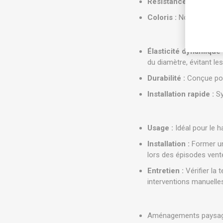
Résistance :
Protectio
Coloris :
Noir
Élasticité dynamique 
du diamètre, évitant le
Durabilité :
Conçue pour
Installation rapide :
Sy
Usage :
Idéal pour le h
Installation :
Former un 
lors des épisodes vent
Entretien :
Vérifier la 
interventions manuelle
Aménagements paysa