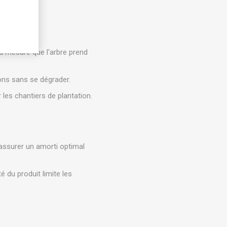
t à mesure que l'arbre prend
ons sans se dégrader.
les chantiers de plantation.
.
 assurer un amorti optimal
té du produit limite les