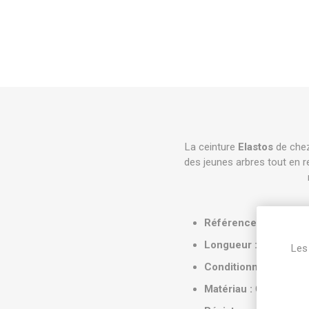
La ceinture
Elastos
de che
des jeunes arbres tout en r
Référence produit :
E
Longueur :
25 cm
Les 
Conditionnement :
Pa
Matériau :
Caoutchouc