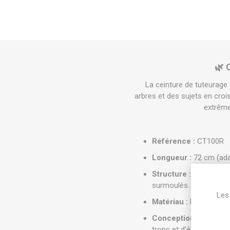
🌿 
La ceinture de tuteurage
arbres et des sujets en cro
extrême
Référence :
CT100R
Longueur :
72 cm (ada
Structure :
Insert méta
surmoulés.
Les 
Matériau :
Élastomère c
Conception ergonomi
tronc et d'évacuer les e