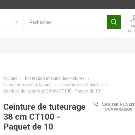
M
com
Accueil
Protection et soins des cultures
Liens, tuteurs et attaches
Liens Cordes et ficelles
Ceinture de tuteurage 38 cm CT100 - Paquet de 10
Ceinture de tuteurage
AJOUTER À LA LIS
COMPARAISON
38 cm CT100 -
Paquet de 10