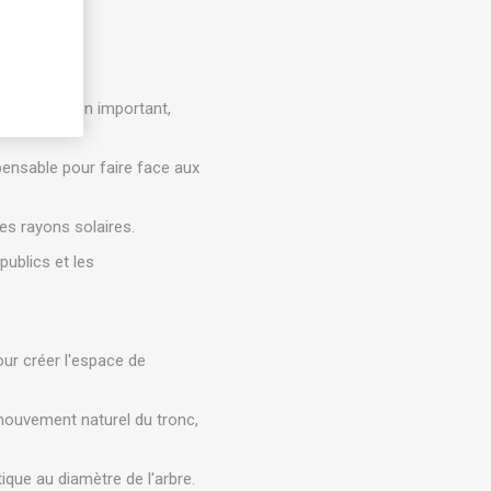
de protection important,
spensable pour faire face aux
es rayons solaires.
ublics et les
our créer l'espace de
e mouvement naturel du tronc,
ique au diamètre de l'arbre.