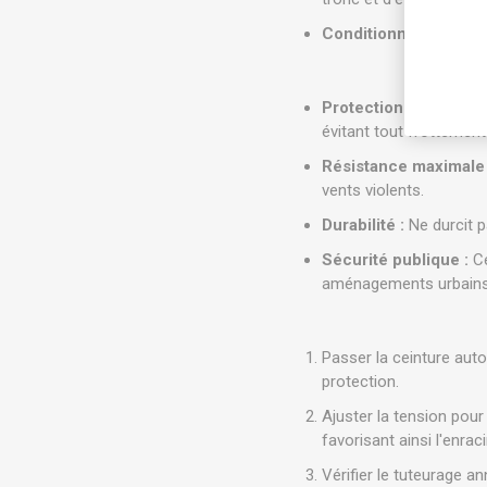
Conditionnement :
Paq
Protection du végétal
évitant tout frottement 
Résistance maximale 
vents violents.
Durabilité :
Ne durcit p
Sécurité publique :
Ce
aménagements urbains po
Passer la ceinture auto
protection.
Ajuster la tension pour
favorisant ainsi l'enra
Vérifier le tuteurage a