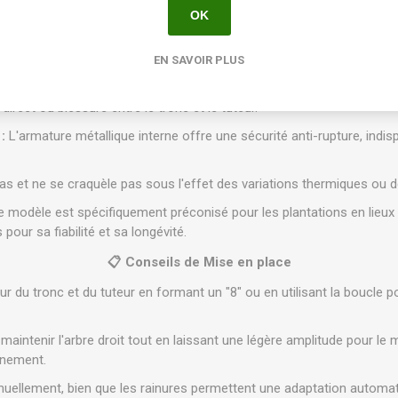
OK
uet de 10 unités.
✨ Points Forts & Avantages
EN SAVOIR PLUS
 :
La souplesse du matériau et la boucle intégrée créent un coussin 
direct ou blessure entre le tronc et le tuteur.
:
L'armature métallique interne offre une sécurité anti-rupture, indi
as et ne se craquèle pas sous l'effet des variations thermiques ou d
 modèle est spécifiquement préconisé pour les plantations en lieux p
ur sa fiabilité et sa longévité.
📋 Conseils de Mise en place
ur du tronc et du tuteur en formant un "8" ou en utilisant la boucle p
 maintenir l'arbre droit tout en laissant une légère amplitude pour l
cinement.
nnuellement, bien que les rainures permettent une adaptation automat