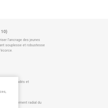
 10)
iser l'ancrage des jeunes
iant souplesse et robustesse
'écorce.
hacun, torsadés et
ices,
.
e grossissement radial du