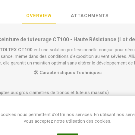
OVERVIEW
ATTACHMENTS
Ceinture de tuteurage CT100 - Haute Résistance (Lot de
TOLTEX CT100
est une solution professionnelle conçue pour sécur
issance, même dans des conditions d'exposition au vent sévères. All
, elle garantit un maintien optimal sans altérer le développement de l
🛠️ Caractéristiques Techniques
ptée aux gros diamètres de troncs et tuteurs massifs)
llique composé de deux fils d'acier recuits de 1,4 mm de diamètre c
cookies nous permettent d'offrir nos services. En utilisant nos serv
aoutchoutique haute performance, traité anti-UV et résistant au gel
vous acceptez notre utilisation des cookies.
que :
Présence de rainures de compression permettant d'absorber l
aux de pluie.