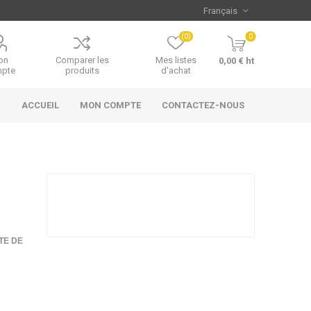
(0)
0
on
Comparer les
Mes listes
0,00 € ht
pte
produits
d'achat
ACCUEIL
MON COMPTE
CONTACTEZ-NOUS
TE DE