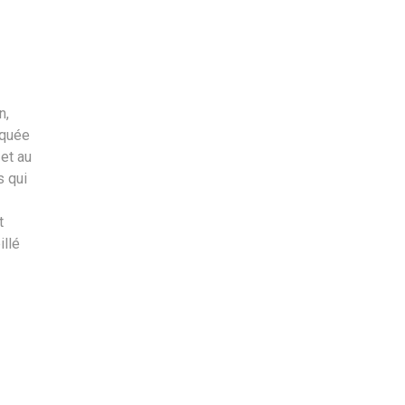
n,
iquée
 et au
s qui
t
illé