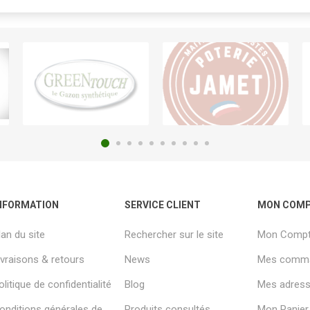
NFORMATION
SERVICE CLIENT
MON COM
lan du site
Rechercher sur le site
Mon Comp
ivraisons & retours
News
Mes comm
olitique de confidentialité
Blog
Mes adresse
onditions générales de
Produits consultés
Mon Panier