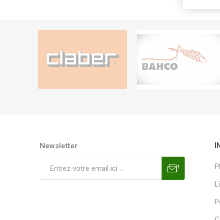
Newsletter
I
P
L
P
C