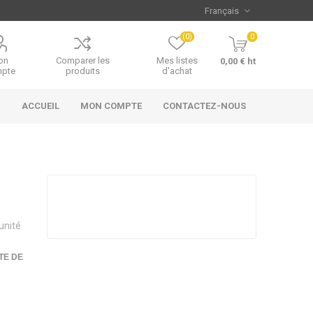
(0)
0
on
Comparer les
Mes listes
0,00 € ht
pte
produits
d'achat
ACCUEIL
MON COMPTE
CONTACTEZ-NOUS
unité
TE DE