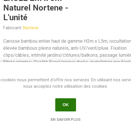
Naturel Nortene -
L'unité
Fabricant:
Nortene
Canisse bambou entier haut de gamme H2m x L5m, occultatio
élevée bambous pleins naturels, anti-UV/vent/pluie. Fixation
clips/câbles, intimité jardins/clôtures/balkons, passage lumiè
filtrée plantes. Qualité Excel longue durée, installation pro facil
SKU:
CANNORTENT2X5
cookies nous permettent d'offrir nos services. En utilisant nos serv
GTIN:
8413246218368
vous acceptez notre utilisation des cookies.
Share:
OK
EN SAVOIR PLUS