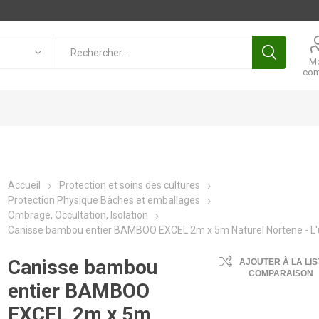
M
com
Accueil
Protection et soins des cultures
Protection Physique Bâches et emballages
Ombrage, Occultation, Isolation
Canisse bambou entier BAMBOO EXCEL 2m x 5m Naturel Nortene - L'
Canisse bambou
AJOUTER À LA LIS
COMPARAISON
entier BAMBOO
EXCEL 2m x 5m