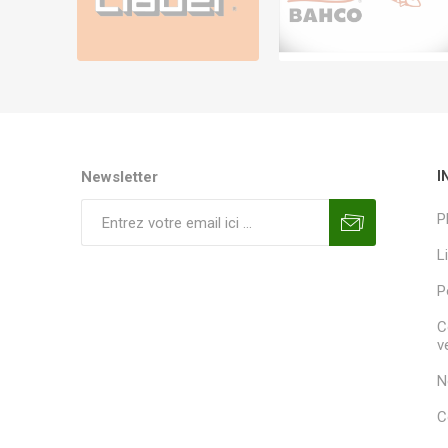
Newsletter
I
P
L
P
C
v
N
C