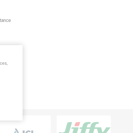
stance
ices,