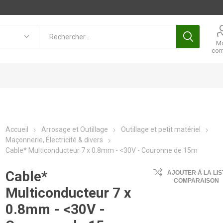
M
com
Accueil
Arrosage et Outillage
Outillage et petit matériel
Maçonnerie, Électricité & divers
Cable* Multiconducteur 7 x 0.8mm - <30V - Couronne de 15m
Cable*
AJOUTER À LA LIS
COMPARAISON
Multiconducteur 7 x
0.8mm - <30V -