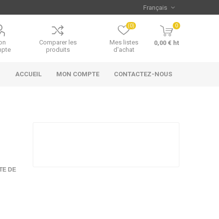
(0)
0
on
Comparer les
Mes listes
0,00 € ht
pte
produits
d'achat
ACCUEIL
MON COMPTE
CONTACTEZ-NOUS
TE DE