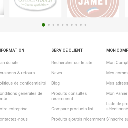
NFORMATION
SERVICE CLIENT
MON COM
lan du site
Rechercher sur le site
Mon Comp
ivraisons & retours
News
Mes comm
olitique de confidentialité
Blog
Mes adresse
onditions générales de
Produits consultés
Mon Panier
ente
récemment
Liste de pr
otre entreprise
Compare products list
sélectionn
ontactez-nous
Produits ajoutés récemment
S'inscrire 