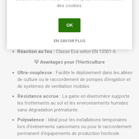
fils fins pour une maniabilité maximale).
des cookies.
Isolation et Gaine :
Élastomère spécial offrant une
haute résistance aux huiles et aux intempéries.
OK
Diamètre extérieur approximatif :
12,4 mm.
EN SAVOIR PLUS
Poids :
Env. 195 kg/km.
Réaction au feu :
Classe Eca selon EN 13501-6.
💡 Avantages pour l'Horticulture
Ultra-souplesse :
Facilite le déploiement dans les allées
de culture ou le raccordement de pompes d'irrigation et
de systèmes de ventilation mobiles.
Résistance accrue :
La gaine en élastomère supporte
les frottements au sol et les environnements humides
sans dégradation prématurée.
Polyvalence :
Idéal pour les installations temporaires
lors d'événements saisonniers ou pour le raccordement
permanent d'équipements de production horticole.