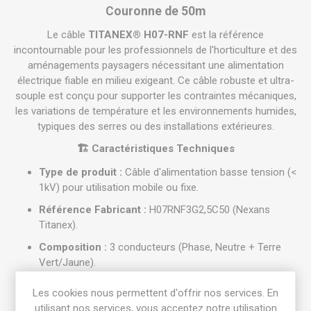
Couronne de 50m
Le câble
TITANEX® H07-RNF
est la référence
incontournable pour les professionnels de l'horticulture et des
aménagements paysagers nécessitant une alimentation
électrique fiable en milieu exigeant. Ce câble robuste et ultra-
souple est conçu pour supporter les contraintes mécaniques,
les variations de température et les environnements humides,
typiques des serres ou des installations extérieures.
🏗️ Caractéristiques Techniques
Type de produit :
Câble d'alimentation basse tension (<
1kV) pour utilisation mobile ou fixe.
Référence Fabricant :
H07RNF3G2,5C50 (Nexans
Titanex).
Composition :
3 conducteurs (Phase, Neutre + Terre
Vert/Jaune).
Section du conducteur :
2,5 mm².
Les cookies nous permettent d'offrir nos services. En
Matériau de l'âme :
Cuivre nu, classe 5 (âme souple à
utilisant nos services, vous acceptez notre utilisation