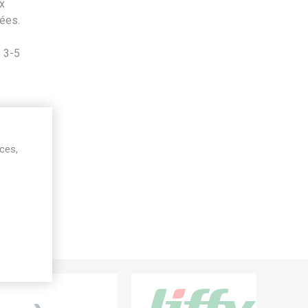
x
ées.
é 3-5
ices,