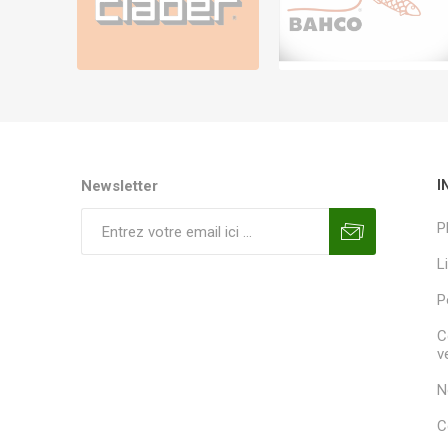
Newsletter
I
P
L
P
C
v
N
C