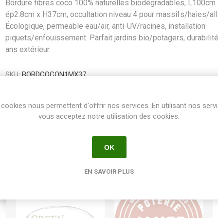
Bordure fibres coco 100% naturelles biodégradables, L100cm 
ép2.8cm x H37cm, occultation niveau 4 pour massifs/haies/all
Écologique, permeable eau/air, anti-UV/racines, installation
piquets/enfouissement. Parfait jardins bio/potagers, durabilit
ans extérieur.
SKU:
BORDCOCON1MX37
GTIN:
8413246216609
cookies nous permettent d'offrir nos services. En utilisant nos serv
Share:
vous acceptez notre utilisation des cookies.
OK
EN SAVOIR PLUS