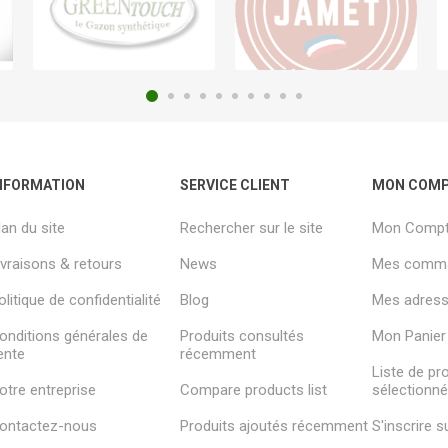
NFORMATION
SERVICE CLIENT
MON COM
lan du site
Rechercher sur le site
Mon Comp
ivraisons & retours
News
Mes comm
olitique de confidentialité
Blog
Mes adresse
onditions générales de
Produits consultés
Mon Panier
ente
récemment
Liste de pr
otre entreprise
Compare products list
sélectionn
ontactez-nous
Produits ajoutés récemment
S'inscrire 