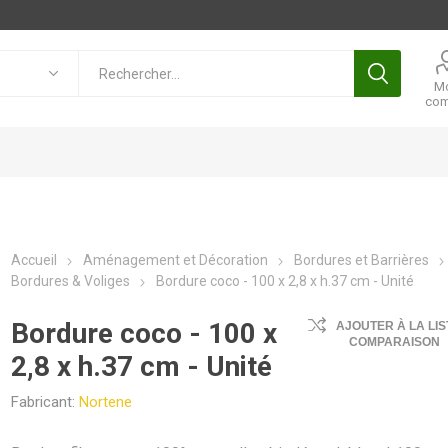
M
com
Accueil
Aménagement et Décoration
Bordures et Barrières
Bordures & Voliges
Bordure coco - 100 x 2,8 x h.37 cm - Unité
Bordure coco - 100 x
AJOUTER À LA LIS
COMPARAISON
2,8 x h.37 cm - Unité
Fabricant:
Nortene