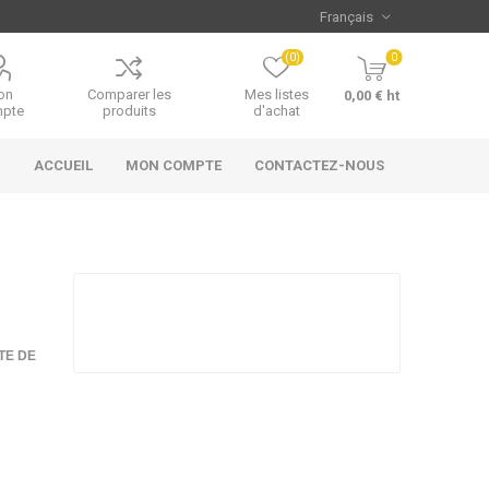
(0)
0
on
Comparer les
Mes listes
0,00 € ht
pte
produits
d'achat
ACCUEIL
MON COMPTE
CONTACTEZ-NOUS
TE DE