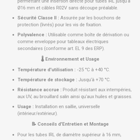
permettant une insertion directe pour tubes IRL jusqu'à
Ø16 mm et câbles R02V sans découpe préalable.
Sécurité Classe II :
Assurée par les bouchons de
protection (livrés) pour les vis de fixation.
Polyvalence :
Utilisable comme boîte de dérivation ou
comme enveloppe pour tableaux électriques
secondaires (conforme art. EL 9 des ERP).
🌡️ Environnement et Usage
Température d'utilisation :
-25 °C à +40 °C.
Température de stockage :
Jusqu'à +70 °C.
Résistance accrue :
Produit résistant aux intempéries,
aux UV, au brouillard salin ainsi qu'aux huiles et graisses.
Usage :
Installation en saillie, universelle
(intérieur/extérieur).
📝 Conseils d'Entretien et Montage
Pour les tubes IRL de diamètre supérieur à 16 mm,