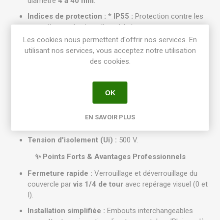
diamètre
4 à 40 mm
.
Indices de protection :
*
IP55 :
Protection contre les
poussières et les jets d'eau à la lance.
Les cookies nous permettent d'offrir nos services. En
IK07 :
Résistance aux chocs mécaniques (jusqu'à
utilisant nos services, vous acceptez notre utilisation
2 Joules).
des cookies.
Résistance au feu :
Tenue au fil incandescent
750 °C
(norme NF EN 60695 2-1).
OK
Matériaux :
Corps et couvercle en polypropylène,
embouts en élastomère, plastique
sans halogène
.
EN SAVOIR PLUS
Coloris :
Gris RAL 7035.
Tension d'isolement (Ui) :
500 V.
✨ Points Forts & Avantages Professionnels
Fermeture rapide :
Verrouillage et déverrouillage du
couvercle par
vis 1/4 de tour
avec repérage visuel (0 et
I).
Installation simplifiée :
Embouts interchangeables