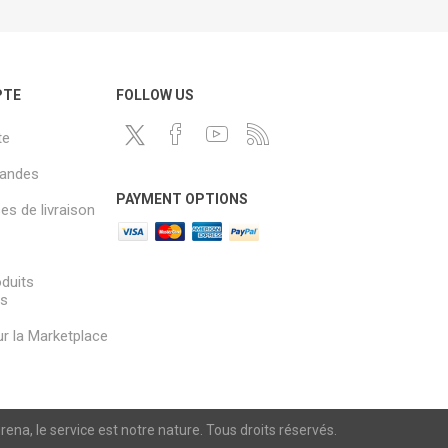
PTE
FOLLOW US
te
andes
PAYMENT OPTIONS
s de livraison
oduits
és
sur la Marketplace
a, le service est notre nature. Tous droits réservés.