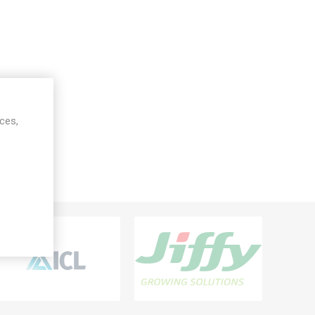
ices,