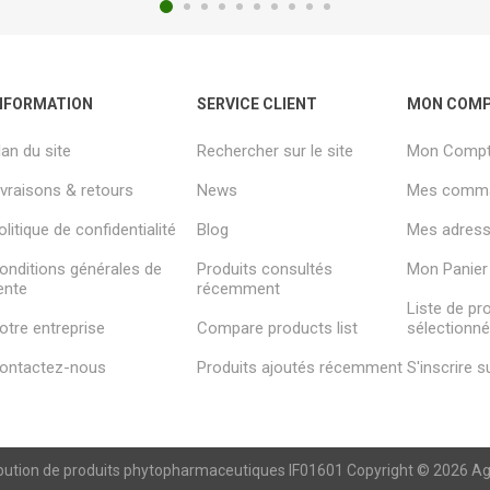
NFORMATION
SERVICE CLIENT
MON COM
lan du site
Rechercher sur le site
Mon Comp
ivraisons & retours
News
Mes comm
olitique de confidentialité
Blog
Mes adresse
onditions générales de
Produits consultés
Mon Panier
ente
récemment
Liste de pr
otre entreprise
Compare products list
sélectionn
ontactez-nous
Produits ajoutés récemment
S'inscrire 
ibution de produits phytopharmaceutiques IF01601 Copyright © 2026 Agren