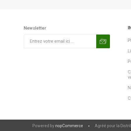
Newsletter
I
P
L
P
C
v
N
C
Powered by
nopCommerce
Agréé pour la Distr