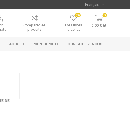
(0)
0
on
Comparer les
Mes listes
0,00 € ht
pte
produits
d'achat
ACCUEIL
MON COMPTE
CONTACTEZ-NOUS
TE DE