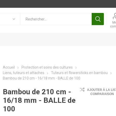
M
com
Accueil
Protection et soins des cultures
Liens, tuteurs et attaches
Tuteurs et flowersticks en bambou
Bambou de 210 cm - 16/18 mm - BALLE de 100
Bambou de 210 cm -
AJOUTER À LA LIS
COMPARAISON
16/18 mm - BALLE de
100