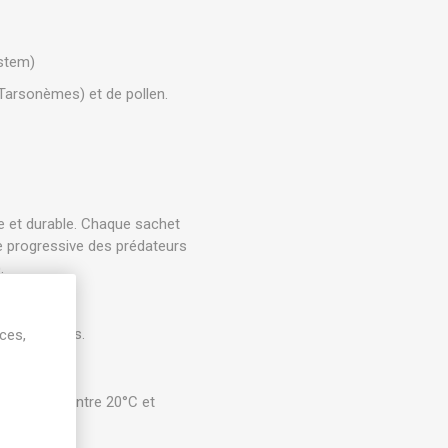
stem)
(Tarsonèmes) et de pollen.
e et durable. Chaque sachet
e progressive des prédateurs
.
tres acariens.
ices,
 maximale entre 20°C et