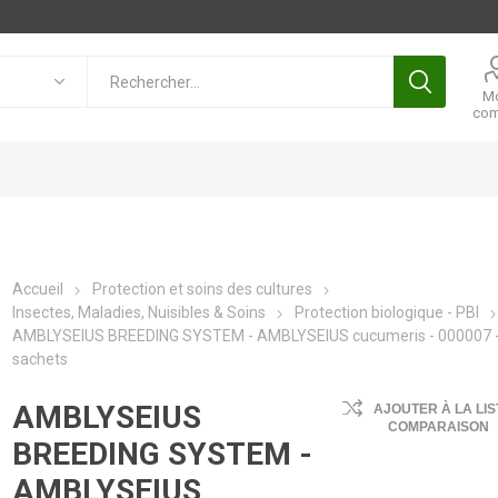
M
com
Accueil
Protection et soins des cultures
Insectes, Maladies, Nuisibles & Soins
Protection biologique - PBI
AMBLYSEIUS BREEDING SYSTEM - AMBLYSEIUS cucumeris - 000007 -
sachets
AMBLYSEIUS
AJOUTER À LA LIS
COMPARAISON
BREEDING SYSTEM -
AMBLYSEIUS