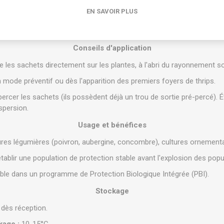
e une humidité relative de l'air de 65 % à 70 % minimum, surtout à l'
EN SAVOIR PLUS
.
le à la diapause, peut être utilisé en hiver ou sur des cultures à jou
Conseils d'application
les sachets directement sur les plantes, à l'abri du rayonnement sol
n mode préventif ou dès l'apparition des premiers foyers de thrips.
ercer les sachets (ils possèdent déjà un trou de sortie pré-percé). É
aspersion.
Usage et bénéfices
res légumières (poivron, aubergine, concombre), cultures ornementale
tablir une population de protection stable avant l'explosion des pop
ble dans un programme de Protection Biologique Intégrée (PBI).
Stockage
r dès réception.