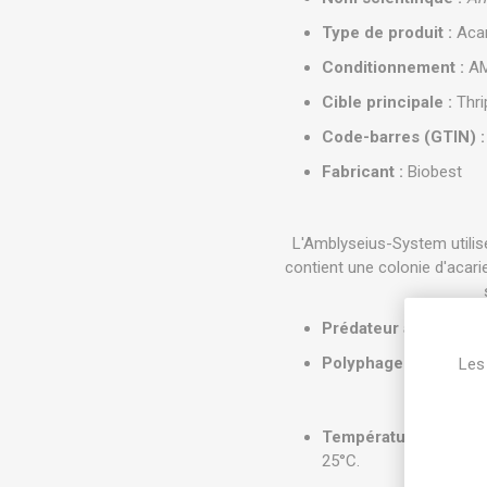
Type de produit :
Acar
Conditionnement :
AM
Cible principale :
Thri
Code-barres (GTIN) :
Fabricant :
Biobest
L'Amblyseius-System utilis
contient une colonie d'acar
Prédateur actif :
Perce
Polyphage :
Capable de
Les 
Température optimale
25°C.