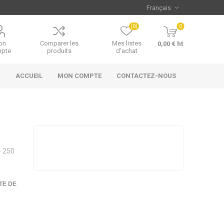
(0)
0
on
Comparer les
Mes listes
0,00 € ht
pte
produits
d'achat
ACCUEIL
MON COMPTE
CONTACTEZ-NOUS
 250
TE DE