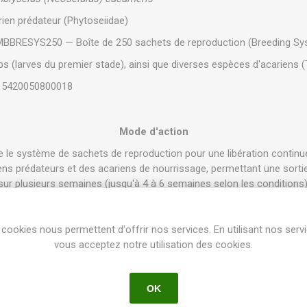
ien prédateur (Phytoseiidae)
BBRESYS250 — Boîte de 250 sachets de reproduction (Breeding Sy
ps (larves du premier stade), ainsi que diverses espèces d'acariens 
5420050800018
Mode d'action
e le système de sachets de reproduction pour une libération continu
iens prédateurs et des acariens de nourrissage, permettant une sorti
sur plusieurs semaines (jusqu'à 4 à 6 semaines selon les conditions)
nt leur proie et en aspirent le contenu.
 survivre en l'absence de thrips en se nourrissant de pollen ou d'au
cookies nous permettent d'offrir nos services. En utilisant nos serv
vous acceptez notre utilisation des cookies.
Conditions d'utilisation et environnement
 :
Efficace dès que les températures dépassent 15°C. Performance
OK