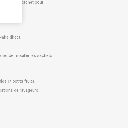
intérieur du sachet pour
rs courts.
aire direct.
viter de mouiller les sachets
s et petits fruits.
ulations de ravageurs.