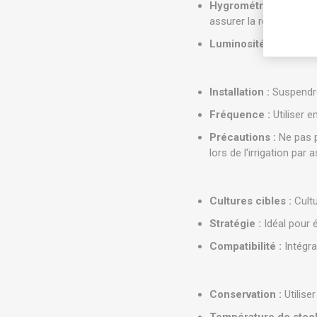
Hygrométrie :
Nécessit
assurer la reproduction
Luminosité :
Non sensib
Installation :
Suspendre 
Fréquence :
Utiliser e
Précautions :
Ne pas p
lors de l'irrigation par 
Cultures cibles :
Cultu
Stratégie :
Idéal pour é
Compatibilité :
Intégra
Conservation :
Utilise